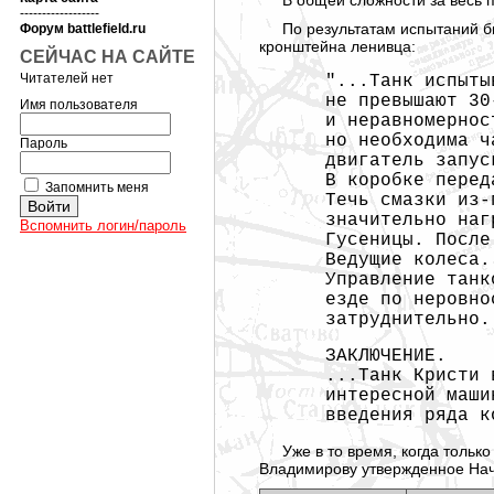
В общей сложности за весь п
------------------
По результатам испытаний бы
Форум battlefield.ru
кронштейна ленивца:
СЕЙЧАС НА САЙТЕ
Читателей нет
"...Танк испыты
не превышают 30
Имя пользователя
и неравномернос
но необходима ч
Пароль
двигатель запус
В коробке перед
Запомнить меня
Течь смазки из-
значительно наг
Вспомнить логин/пароль
Гусеницы. После
Ведущие колеса.
Управление танк
езде по неровно
затруднительно.
ЗАКЛЮЧЕНИЕ.
...Танк Кристи 
интересной маши
введения ряда к
Уже в то время, когда толь
Владимирову утвержденное Нач