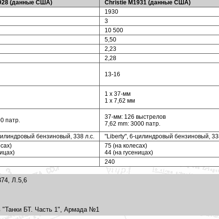
1928 (данные США)
Christie M1931 (данные США)
1930
3
10 500
5,50
2,23
2,28
13-16
1 x 37-мм
1 x 7,62 мм
37-мм: 126 выстрелов
00 патр.
7,62 mm: 3000 патр.
6-цилиндровый бензиновый, 338 л.с.
"Liberty", 6-цилиндровый бензиновый, 338
есах)
75 (на колесах)
ницах)
44 (на гусеницах)
240
74, Л.5,6
 "Танки БТ. Часть 1", Армада №1