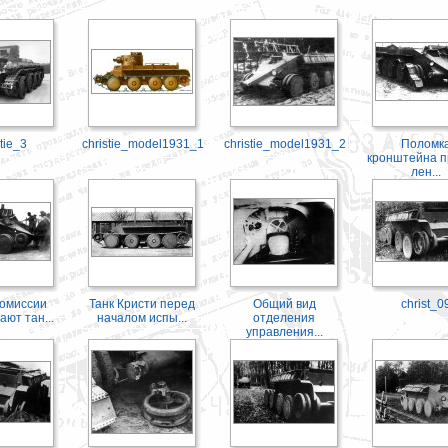
tie_3
christie_model1931_1
christie_model1931_2
Поломк
кронштейна п
лен...
омиссии
Танк Кристи перед
Общий вид
christ_0
ют тан...
началом испы...
отделения
управления...