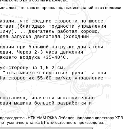
ницах 43,5 км и 863 км на колесах.
тмечалось, что танк не прошел полных испытаний из-за поломки
азали, что средние скорости по шоссе
стает (благодаря трудности управления
шину). ...Двигатель работал хорошо,
для запуска двигателя (холодный
едачи при большой нагрузке двигателя.
едач. Через 2-3 часа движения
ающего воздуха +35-40°С.
ую сторону на 1,5-2 см.
 "отказывается слушаться руля", а при
На скоростях 55-60 км/час управление
спытаниях, является исключительно
евая машина большой разработки и
.
да председатель НТК УММ РККА Лебедев направил директору ХПЗ
-гусеничного танка БТ отечественного производства.