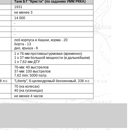
Танк БТ "Кристи" (по заданию УММ РККА)
1931
не менее 3
14 000
-
-
-
лоб корпуса и башни, корма - 20
борта - 13
дно, крыша - 6
1 x 76-мм противоштурмовая (временно)
1 х 37-мм большой мощности (в дальнейшем)
1 x 7,62-мм ДТУ
76-мм: 40 выстрелов
37-мм: 100 выстрелов
7,62 mm: 5000 патр.
 л.с.
"Liberty", 6-цилиндровый бензиновый, 338 л.с.
70 (на колесах)
40 (на гусеницах)
не менее 4 часов