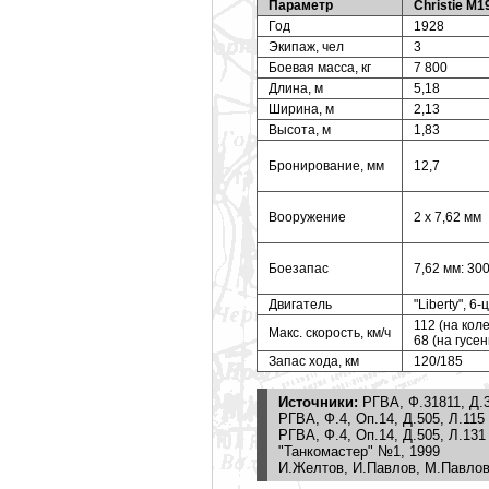
Параметр
Christie M
Год
1928
Экипаж, чел
3
Боевая масса, кг
7 800
Длина, м
5,18
Ширина, м
2,13
Высота, м
1,83
Бронирование, мм
12,7
Вооружение
2 x 7,62 мм
Боезапас
7,62 мм: 30
Двигатель
"Liberty", 
112 (на кол
Макс. скорость, км/ч
68 (на гусе
Запас хода, км
120/185
Источники:
РГВА, Ф.31811, Д.3
РГВА, Ф.4, Оп.14, Д.505, Л.115
РГВА, Ф.4, Оп.14, Д.505, Л.131
"Танкомастер" №1, 1999
И.Желтов, И.Павлов, М.Павлов