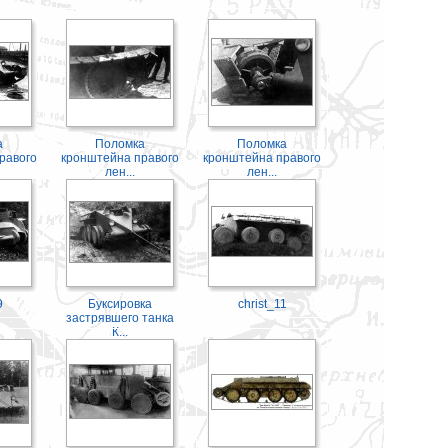
а
Поломка
Поломка
равого
кронштейна правого
кронштейна правого
лен...
лен...
9
Буксировка
christ_11
застрявшего танка
К...