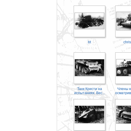
bt
chris
Танк Кристи на
Члены к
испытаниях. Вес...
осматрива