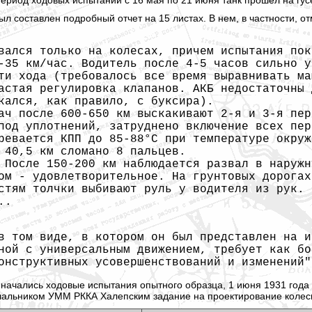
ериод ходовых испытаний с 16 мая по 21 июня танк прошел на гусе
л составлен подробный отчет на 15 листах. В нем, в частности, о
вался только на колесах, причем испытания пок
-35 км/час. Водитель после 4-5 часов сильно у
ти хода (требовалось все время выравнивать ма
астая регулировка клапанов. АКБ недостаточны 
кался, как правило, с буксира).
ач после 600-650 км выскакивают 2-я и 3-я пер
под уплотнений, затруднено включение всех пер
ревается КПП до 85-88°С при температуре окруж
 40,5 км сломано 8 пальцев.
 После 150-200 км наблюдается развал в наружн
ом - удовлетворительное. На грунтовых дорогах
стям толчки выбивают руль у водителя из рук. 
..
в том виде, в котором он был представлен на и
ной с универсальным движением, требует как бо
онструктивных усовершенствований и изменений"
ко начались ходовые испытания опытного образца, 1 июня 1931 го
альником УММ РККА Халепским задание на проектирование колесно