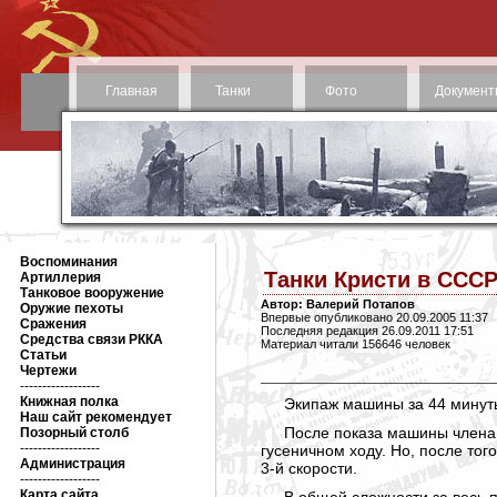
Главная
Танки
Фото
Документ
Воспоминания
Танки Кристи в ССС
Артиллерия
Танковое вооружение
Автор: Валерий Потапов
Оружие пехоты
Впервые опубликовано 20.09.2005 11:37
Сражения
Последняя редакция 26.09.2011 17:51
Средства связи РККА
Материал читали 156646 человек
Статьи
Чертежи
------------------
Книжная полка
Экипаж машины за 44 минуты
Наш сайт рекомендует
После показа машины членам
Позорный столб
------------------
гусеничном ходу. Но, после тог
Администрация
3-й скорости.
------------------
Карта сайта