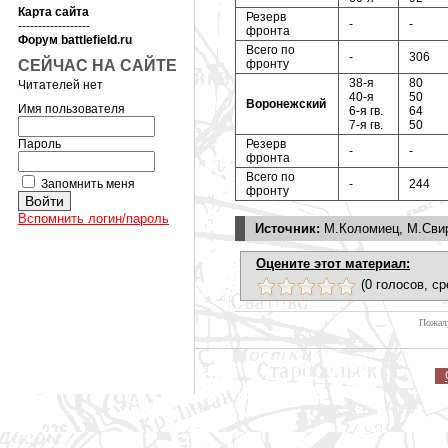
Карта сайта
Резерв
-
-
------------------
фронта
Форум battlefield.ru
Всего по
-
306
СЕЙЧАС НА САЙТЕ
фронту
38-я
80
Читателей нет
40-я
50
Воронежский
Имя пользователя
6-я гв.
64
7-я гв.
50
Пароль
Резерв
-
-
фронта
Всего по
Запомнить меня
-
244
фронту
Вспомнить логин/пароль
Источник:
М.Коломиец, М.Свир
Оцените этот материал:
(0 голосов, ср
Пожалу