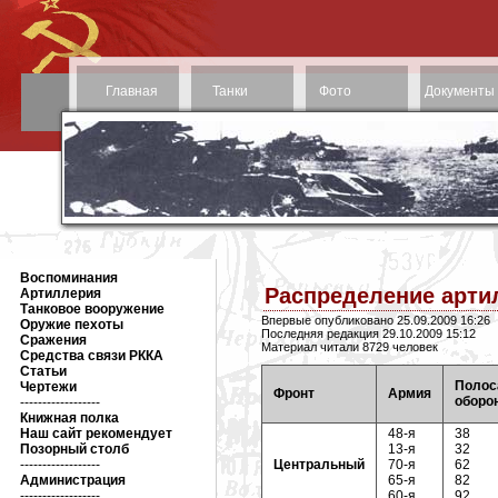
Главная
Танки
Фото
Документы
Воспоминания
Распределение артил
Артиллерия
Танковое вооружение
Впервые опубликовано 25.09.2009 16:26
Оружие пехоты
Последняя редакция 29.10.2009 15:12
Сражения
Материал читали 8729 человек
Средства связи РККА
Статьи
Полос
Чертежи
Фронт
Армия
оборо
------------------
Книжная полка
Наш сайт рекомендует
48-я
38
Позорный столб
13-я
32
------------------
Центральный
70-я
62
Администрация
65-я
82
------------------
60-я
92