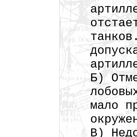
артилл
отстае
танков
допуск
артилл
Б) Отм
лобовы
мало п
окруже
В) Нед