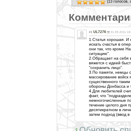
(13 голосов, 
Комментари
UL7276
#1
31.05.2011 18
1.Статья хорошая. И
искать счастья в опе
они так, что кроме Н
ситуацию".
2.Обращает на себя 
вяжется с идеей быст
"сохранить лицо".
3.По памяти, немцы 
массирование войск 
существенного таким 
обороны Донбасса и т
4.Для любителей счит
факт, что "подразделе
немногочисленны
е п
течение целого дня п
десятикратном в лич
затем подход (ввод в 
Обновить сп