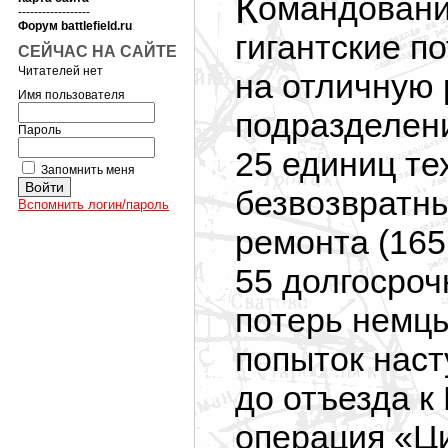
Командование противника очень беспокоили
------------------
Форум battlefield.ru
гигантские п
СЕЙЧАС НА САЙТЕ
Читателей нет
на отличную
Имя пользователя
подразделени
Пароль
25 единиц те
Запомнить меня
безвозвратны
Вспомнить логин/пароль
ремонта (165
55 долгосроч
потерь немц
попыток нас
до отъезда к
операция «Ц