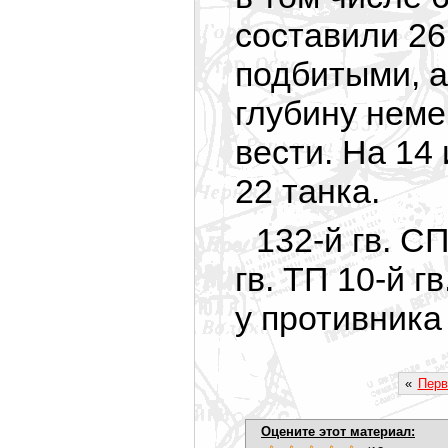
составили 26
подбитыми, а
глубину неме
вести. На 14
22 танка.
132-й гв. СП
гв. ТП 10-й г
у противника
«
Перв
Оцените этот материал: