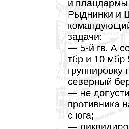
и плацдармы
Рыднинки и Щ
командующий
задачи:
— 5-й гв. А 
тбр и 10 мбр 
группировку 
северный бер
— не допуст
противника н
с юга;
— ликвидиров