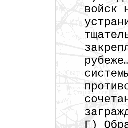
войск 
устран
тщател
закреп
рубеже
систем
против
сочета
заграж
Г) Обр