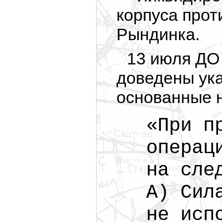
корпуса прот
Рындинка.
13 июля ДО
доведены ук
основанные н
«При п
операц
на сле
А) Сил
не исп