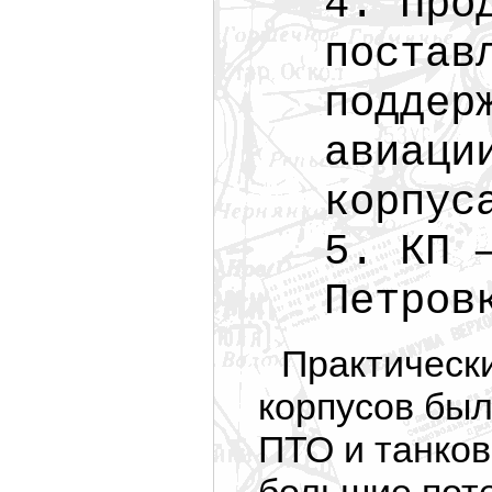
4. Про
постав
поддер
авиаци
корпус
5. КП 
Петров
Практически
корпусов бы
ПТО и танков