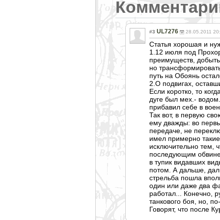
Комментари
UL7276
#3
28.05.2011 20
Статья хорошая и ну
1.12 июля под Прохо
преимуществ, добыты
но трансформироват
путь на Обоянь оста
2.О подвигах, остав
Если коротко, то ког
дуге был мех.- водом.
прибавил себе в воен
Так вот, в первую св
ему дважды: во первы
передаче, не переклю
имел примерно такие
исключительно тем, ч
последующим обвинен
в тупик видавших ви
потом. А дальше, дал
стрельба пошла вполн
один или даже два фа
работал... Конечно,
танкового боя, но, п
Говорят, что после Ку