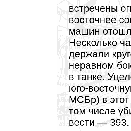
встречены ог
восточнее со
машин отошл
Несколько ча
держали круг
неравном бою
в танке. Уце
юго-восточну
МСБр) в этот
том числе у
вести — 393.