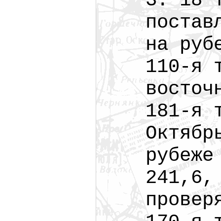
3. 18 
постав
на руб
110-я 
восточ
181-я 
Октябр
рубеже
241,6,
провер