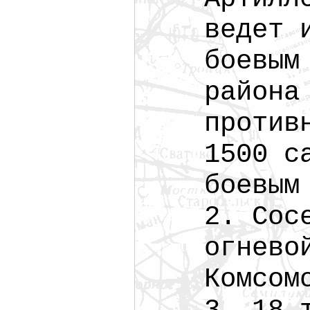
ведет 
боевым
района
против
1500 с
боевым
2. Сос
огнево
Комсом