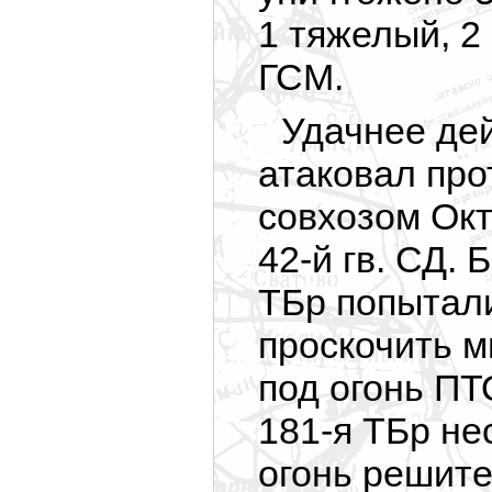
1 тяжелый, 2
ГСМ.
Удачнее дей
атаковал про
совхозом Окт
42-й гв. СД.
ТБр попытал
проскочить м
под огонь ПТ
181-я ТБр не
огонь решите