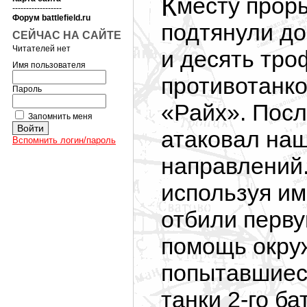
К месту прорыва наших танков немцы срочно
------------------
Форум battlefield.ru
подтянули до
СЕЙЧАС НА САЙТЕ
Читателей нет
и десять тро
Имя пользователя
противотанко
Пароль
«Райх». Пос
Запомнить меня
атаковал наш
Вспомнить логин/пароль
направлений.
используя им
отбили перву
помощь окру
попытавшиес
танки 2-го б