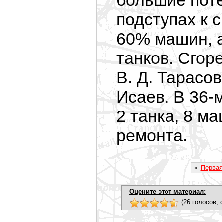
большие поте
подступах к 
60% машин, а
танков. Сгор
В. Д. Тарасов
Исаев. В 36-
2 танка, 8 м
ремонта.
«
Перва
Оцените этот материал:
(26 голосов, 