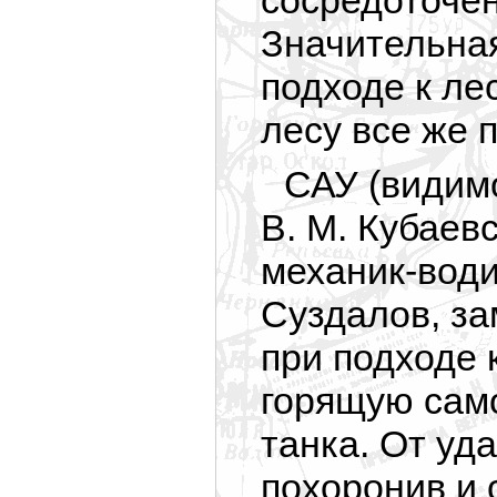
сосредоточен
Значительная
подходе к лес
лесу все же 
САУ (видим
В. М. Кубаев
механик-вод
Суздалов, з
при подходе 
горящую само
танка. От уд
похоронив и 