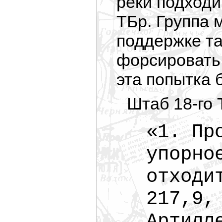
реки подходи
ТБр. Группа 
поддержке та
форсировать 
эта попытка 
Штаб 18-го 
«1. Пр
упорно
отходи
217,9,
Артилл