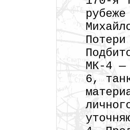
170-я 
рубеже
Михайл
Потери
Подбит
МК-4 —
6, тан
матери
личног
уточня