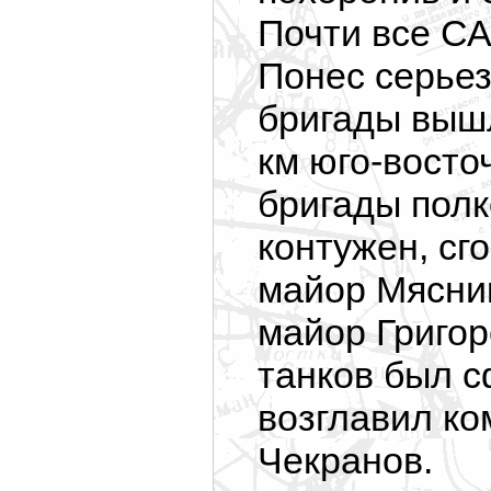
Почти все СА
Понес серьез
бригады вышл
км юго-вост
бригады пол
контужен, сг
майор Мясник
майор Григор
танков был с
возглавил ко
Чекранов.