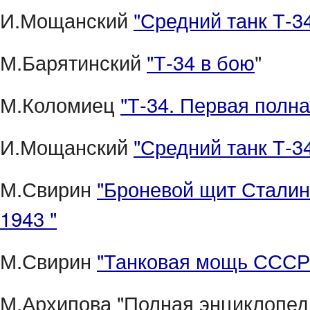
И.Мощанский
"Средний танк Т-3
М.Барятинский
"Т-34 в бою
"
М.Коломиец
"Т-34. Первая полн
И.Мощанский
"Средний танк Т-3
М.Свирин
"Броневой щит Сталина
1943 "
М.Свирин
"Танковая мощь СССР
М.Архипова "Полная энциклопед