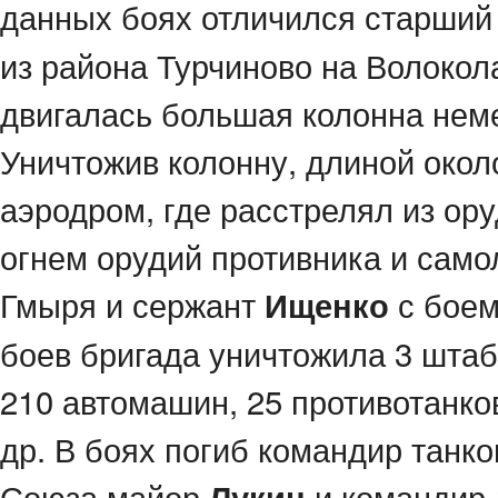
данных боях отличился старший
из района Турчиново на Волокол
двигалась большая колонна нем
Уничтожив колонну, длиной око
аэродром, где расстрелял из о
огнем орудий противника и само
Гмыря и сержант
с боем
Ищенко
боев бригада уничтожила 3 штаба
210 автомашин, 25 противотанко
др. В боях погиб командир танко
Союза майор
и командир 
Лукин