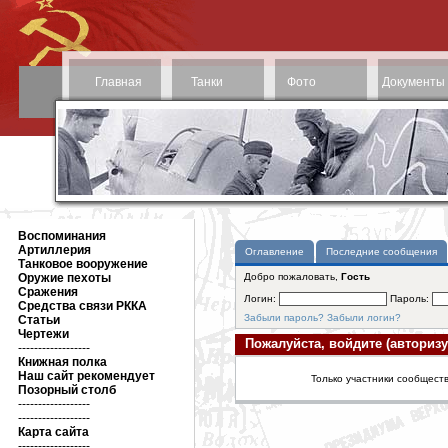
Главная
Танки
Фото
Документы
Воспоминания
Артиллерия
Оглавление
Последние сообщения
Танковое вооружение
Оружие пехоты
Добро пожаловать,
Гость
Сражения
Логин:
Пароль:
Средства связи РККА
Забыли пароль?
Забыли логин?
Статьи
Чертежи
Пожалуйста, войдите (авторизу
------------------
Книжная полка
Наш сайт рекомендует
Только участники сообществ
Позорный столб
------------------
------------------
Карта сайта
------------------