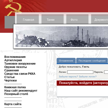
Главная
Танки
Фото
Документ
Воспоминания
Артиллерия
Оглавление
Последние сообщения
Танковое вооружение
Оружие пехоты
Добро пожаловать,
Гость
Сражения
Логин:
Пароль:
Средства связи РККА
Забыли пароль?
Забыли логин?
Статьи
Чертежи
Пожалуйста, войдите (авторизу
------------------
Книжная полка
Наш сайт рекомендует
Позорный столб
------------------
------------------
Карта сайта
------------------