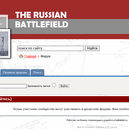
ы
Главная
Форум
Правила форума
Поиск
Запомнить меня
йтесь)
Только участники сообщества могут участвовать в дискуссиях форума. Вам необх
Работает на Kunena, локализация и доработка battlefield.ru
Время создания страницы: 0.10 секунд