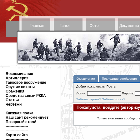
Главная
Танки
Фото
Документы
Воспоминания
Артиллерия
Оглавление
Последние сообщения
Танковое вооружение
Оружие пехоты
Добро пожаловать,
Гость
Сражения
Логин:
Пароль:
Средства связи РККА
Забыли пароль?
Забыли логин?
Статьи
Чертежи
Пожалуйста, войдите (авторизу
------------------
Книжная полка
Наш сайт рекомендует
Только участники сообществ
Позорный столб
------------------
------------------
Карта сайта
------------------