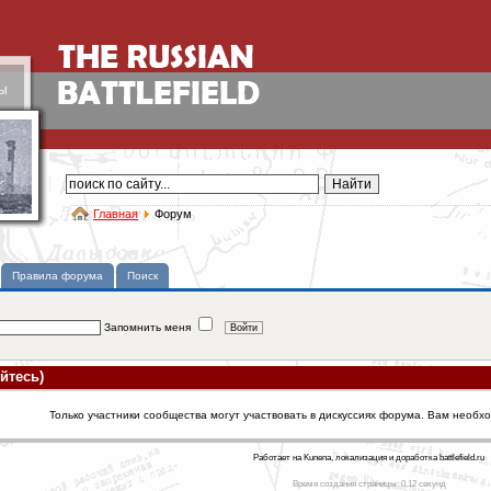
ы
Главная
Форум
Правила форума
Поиск
Запомнить меня
йтесь)
Только участники сообщества могут участвовать в дискуссиях форума. Вам необх
Работает на Kunena, локализация и доработка battlefield.ru
Время создания страницы: 0.12 секунд