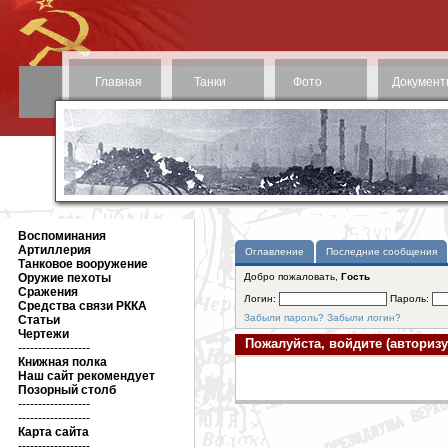
Главная
Танки
Фото
Документ
Воспоминания
Артиллерия
Оглавление
Последние сообщения
Танковое вооружение
Оружие пехоты
Добро пожаловать,
Гость
Сражения
Логин:
Пароль:
Средства связи РККА
Забыли пароль?
Забыли логин?
Статьи
Чертежи
Пожалуйста, войдите (авторизу
------------------
Книжная полка
Наш сайт рекомендует
Позорный столб
------------------
------------------
Карта сайта
------------------