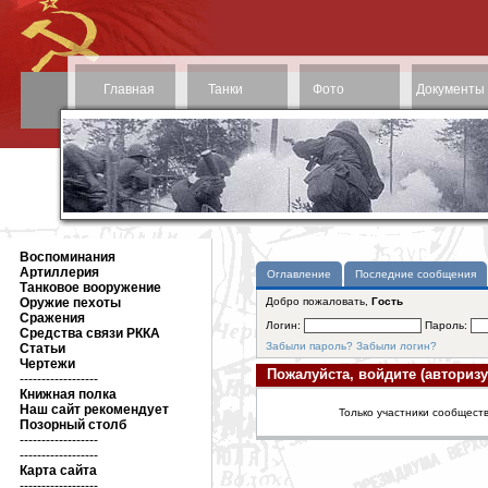
Главная
Танки
Фото
Документы
Воспоминания
Артиллерия
Оглавление
Последние сообщения
Танковое вооружение
Оружие пехоты
Добро пожаловать,
Гость
Сражения
Логин:
Пароль:
Средства связи РККА
Забыли пароль?
Забыли логин?
Статьи
Чертежи
Пожалуйста, войдите (авторизу
------------------
Книжная полка
Наш сайт рекомендует
Только участники сообществ
Позорный столб
------------------
------------------
Карта сайта
------------------