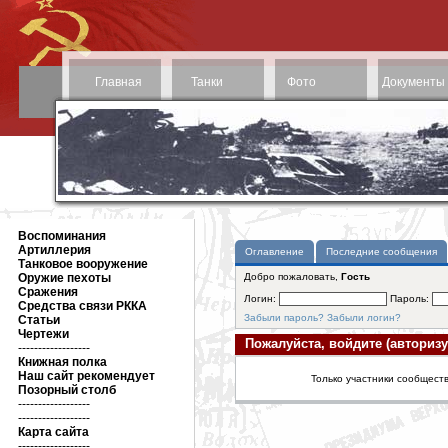
Главная
Танки
Фото
Документы
Воспоминания
Артиллерия
Оглавление
Последние сообщения
Танковое вооружение
Оружие пехоты
Добро пожаловать,
Гость
Сражения
Логин:
Пароль:
Средства связи РККА
Забыли пароль?
Забыли логин?
Статьи
Чертежи
Пожалуйста, войдите (авторизу
------------------
Книжная полка
Наш сайт рекомендует
Только участники сообществ
Позорный столб
------------------
------------------
Карта сайта
------------------