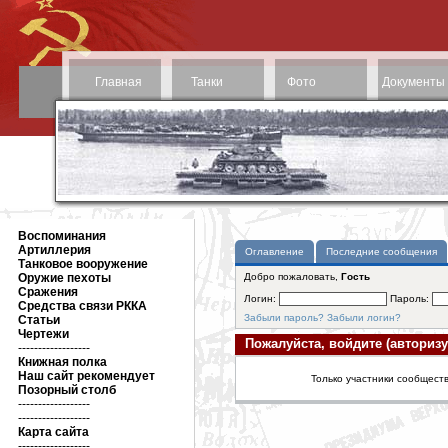
Главная
Танки
Фото
Документы
Воспоминания
Артиллерия
Оглавление
Последние сообщения
Танковое вооружение
Оружие пехоты
Добро пожаловать,
Гость
Сражения
Логин:
Пароль:
Средства связи РККА
Забыли пароль?
Забыли логин?
Статьи
Чертежи
Пожалуйста, войдите (авторизу
------------------
Книжная полка
Наш сайт рекомендует
Только участники сообществ
Позорный столб
------------------
------------------
Карта сайта
------------------