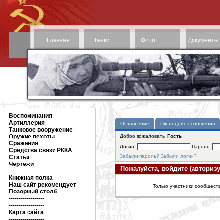
Главная
Танки
Фото
Документы
Воспоминания
Артиллерия
Оглавление
Последние сообщения
Танковое вооружение
Оружие пехоты
Добро пожаловать,
Гость
Сражения
Логин:
Пароль:
Средства связи РККА
Забыли пароль?
Забыли логин?
Статьи
Чертежи
Пожалуйста, войдите (авторизу
------------------
Книжная полка
Наш сайт рекомендует
Только участники сообществ
Позорный столб
------------------
------------------
Карта сайта
------------------