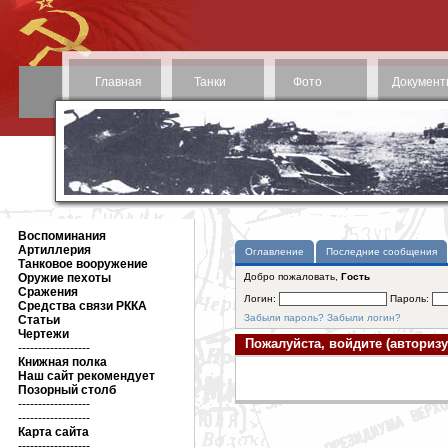
Главная
Танки
Фото
Документ
Воспоминания
Артиллерия
Оглавление
Последние сообщения
Танковое вооружение
Оружие пехоты
Добро пожаловать,
Гость
Сражения
Логин:
Пароль:
Средства связи РККА
Забыли пароль?
Забыли логин?
Статьи
Чертежи
Пожалуйста, войдите (авторизу
------------------
Книжная полка
Наш сайт рекомендует
Позорный столб
------------------
------------------
Карта сайта
------------------