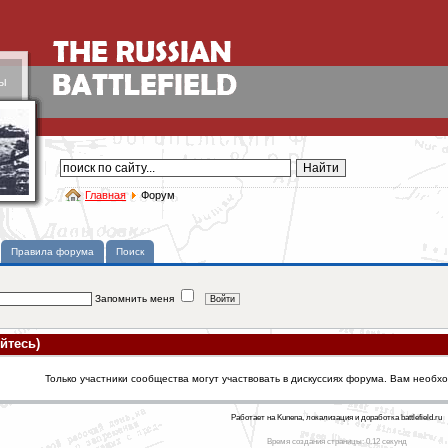
ы
Главная
Форум
Правила форума
Поиск
Запомнить меня
йтесь)
Только участники сообщества могут участвовать в дискуссиях форума. Вам необх
Работает на Kunena, локализация и доработка battlefield.ru
Время создания страницы: 0.12 секунд