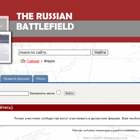
ы
Главная
Форум
Правила форума
Поиск
Запомнить меня
йтесь)
Только участники сообщества могут участвовать в дискуссиях форума. Вам необх
Работает на Kunena, локализация и доработка battlefield.ru
Время создания страницы: 0.13 секунд