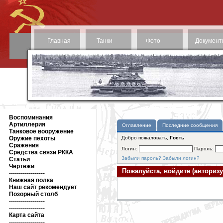
Главная
Танки
Фото
Документ
Воспоминания
Артиллерия
Оглавление
Последние сообщения
Танковое вооружение
Оружие пехоты
Добро пожаловать,
Гость
Сражения
Логин:
Пароль:
Средства связи РККА
Забыли пароль?
Забыли логин?
Статьи
Чертежи
Пожалуйста, войдите (авторизу
------------------
Книжная полка
Наш сайт рекомендует
Позорный столб
------------------
------------------
Карта сайта
------------------