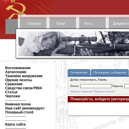
Главная
Танки
Фото
Документ
Воспоминания
Артиллерия
Оглавление
Последние сообщения
Танковое вооружение
Оружие пехоты
Добро пожаловать,
Гость
Сражения
Логин:
Пароль:
Средства связи РККА
Забыли пароль?
Забыли логин?
Статьи
Чертежи
Пожалуйста, войдите (авторизу
------------------
Книжная полка
Наш сайт рекомендует
Позорный столб
------------------
------------------
Карта сайта
------------------