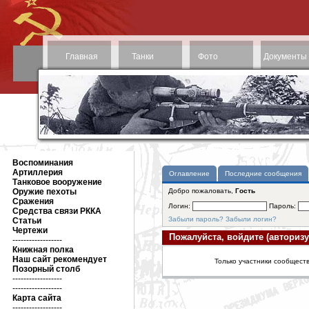
Главная
Танки
Фото
Документы
Воспоминания
Артиллерия
Оглавление
Последние сообщения
Танковое вооружение
Оружие пехоты
Добро пожаловать,
Гость
Сражения
Логин:
Пароль:
Средства связи РККА
Забыли пароль?
Забыли логин?
Статьи
Чертежи
Пожалуйста, войдите (авторизу
------------------
Книжная полка
Наш сайт рекомендует
Только участники сообществ
Позорный столб
------------------
------------------
Карта сайта
------------------