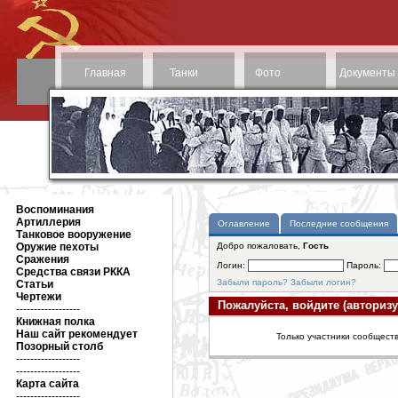
Главная
Танки
Фото
Документы
Воспоминания
Артиллерия
Оглавление
Последние сообщения
Танковое вооружение
Оружие пехоты
Добро пожаловать,
Гость
Сражения
Логин:
Пароль:
Средства связи РККА
Забыли пароль?
Забыли логин?
Статьи
Чертежи
Пожалуйста, войдите (авторизу
------------------
Книжная полка
Наш сайт рекомендует
Только участники сообществ
Позорный столб
------------------
------------------
Карта сайта
------------------