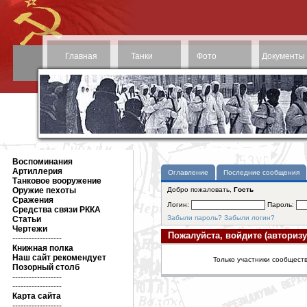
Главная
Танки
Фото
Документы
Воспоминания
Артиллерия
Оглавление
Последние сообщения
Танковое вооружение
Оружие пехоты
Добро пожаловать,
Гость
Сражения
Логин:
Пароль:
Средства связи РККА
Забыли пароль?
Забыли логин?
Статьи
Чертежи
Пожалуйста, войдите (авторизу
------------------
Книжная полка
Наш сайт рекомендует
Только участники сообществ
Позорный столб
------------------
------------------
Карта сайта
------------------