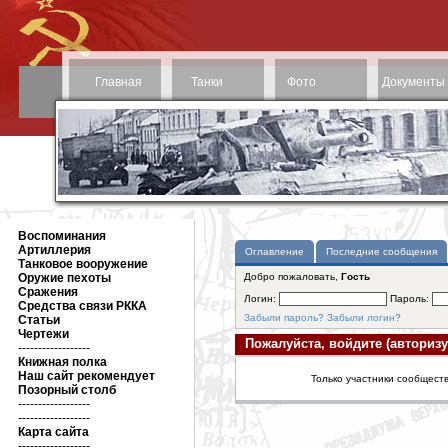
Главная
Танки
Фото
Документы
Воспоминания
Артиллерия
Оглавление
Последние сообщения
Танковое вооружение
Оружие пехоты
Добро пожаловать,
Гость
Сражения
Логин:
Пароль:
Средства связи РККА
Забыли пароль?
Забыли логин?
Статьи
Чертежи
Пожалуйста, войдите (авторизу
------------------
Книжная полка
Наш сайт рекомендует
Только участники сообществ
Позорный столб
------------------
------------------
Карта сайта
------------------