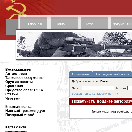
Главная
Танки
Фото
Документы
Воспоминания
Артиллерия
Оглавление
Последние сообщения
Танковое вооружение
Оружие пехоты
Добро пожаловать,
Гость
Сражения
Логин:
Пароль:
Средства связи РККА
Забыли пароль?
Забыли логин?
Статьи
Чертежи
Пожалуйста, войдите (авторизу
------------------
Книжная полка
Наш сайт рекомендует
Только участники сообществ
Позорный столб
------------------
------------------
Карта сайта
------------------