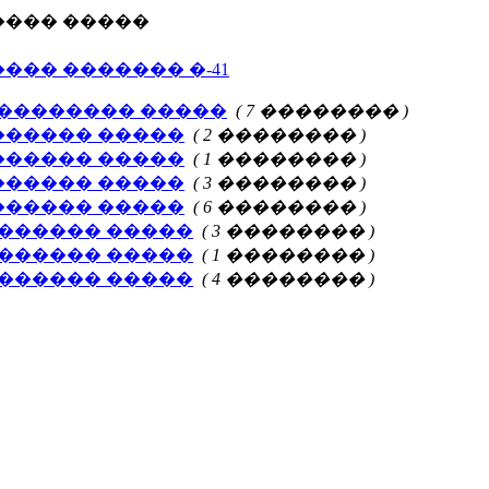
����� �����
���� ������� �-41
�������� �����
( 7 �������� )
������� �����
( 2 �������� )
������� �����
( 1 �������� )
������� �����
( 3 �������� )
������� �����
( 6 �������� )
�������� �����
( 3 �������� )
�������� �����
( 1 �������� )
�������� �����
( 4 �������� )