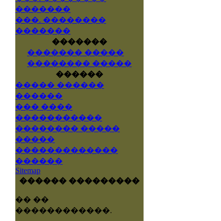
�������
���. ��������
�������
�������
������� �����
�������� �����
������
����� ������
������
��� ����
�����������
�������� �����
�����
�������������
������
Sitemap
������ ���������
�� ��
������������.