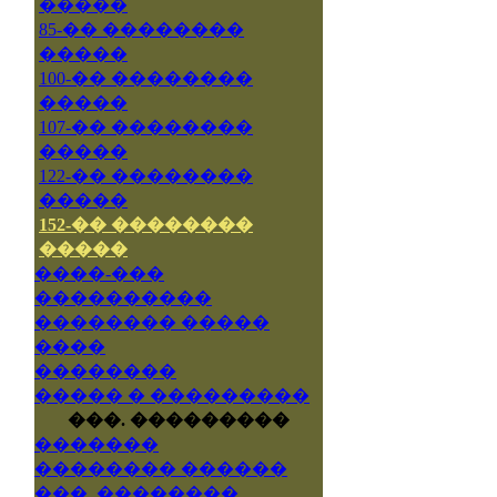
�����
85-�� ��������
�����
100-�� ��������
�����
107-�� ��������
�����
122-�� ��������
�����
152-�� ��������
�����
����-���
����������
�������� �����
����
��������
����� � ���������
���. ���������
�������
�������� ������
���. ��������