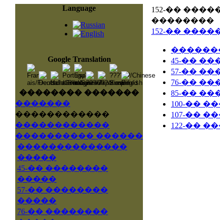
Language
152-�� ���
��������
152-�� ����
������
Google Translation
45-�� �
57-�� �
76-�� �
�������� �������
85-�� �
�������
100-�� 
������������
107-�� 
������������
122-�� 
���������� ������
��������������
�����
45-�� ��������
�����
57-�� ��������
�����
76-�� ��������