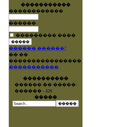
�����������
������������
������
��������� ����
������ ������?
�� ��
����������������.
�����������
����������
������ �� �����:
������ - 426
�����