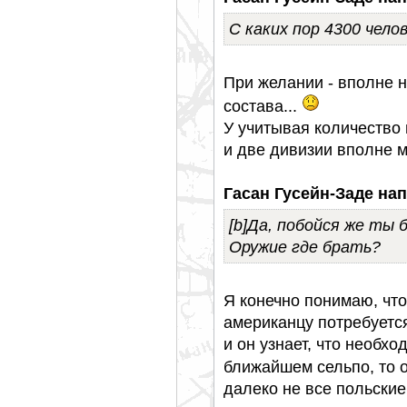
С каких пор 4300 чело
При желании - вполне 
состава...
У учитывая количество 
и две дивизии вполне 
Гасан Гусейн-Заде нап
[b]Да, побойся же ты
Оружие где брать?
Я конечно понимаю, чт
американцу потребуетс
и он узнает, что необх
ближайшем сельпо, то о
далеко не все польски