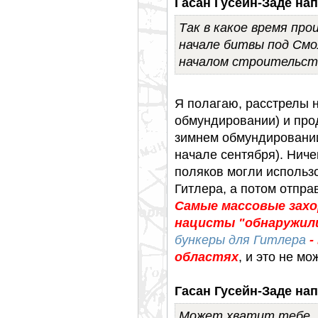
Гасан Гусейн-Заде нап
Так в какое время про
начале битвы под Смол
началом строительст
Я полагаю, расстрелы н
обмундировании) и про
зимнем обмундировании
начале сентября). Ничег
поляков могли использо
Гитлера, а потом отправ
Самые массовые зах
нацисты "обнаружил
бункеры для Гитлера
-
областях
, и это не м
Гасан Гусейн-Заде нап
Может хватит тебе, В