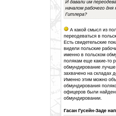
И давали им переодев
началом рабочего дня
Гитлера?
А какой смысл из по
переодеваться в польс
Есть свидетельские пок
видели польские рабоч
именно в польском обм
полякам еще какие-то 
обмундирование лучше 
захвачено на складах д
Именно этим можно объ
обмундирования поляков
офицеров были найдены
обмундировании.
Гасан Гусейн-Заде нап