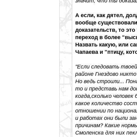
значит, что ты доказа
А если, как дятел, дол
вообще существовали,
доказательств, то это
переход в более "выс
Назвать какую, или с
Чапаева и "птицу, кот
"Если следовать твоей
районе Гнездово никто 
Но ведь строили... Пон
то и представь нам до
когда,сколько человек
какое количество сос
отношении по национал
и работах они были за
причинам? Какие нормы
Смоленска для них пекл