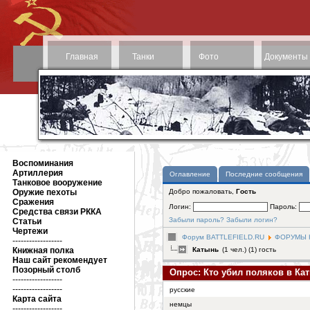
Главная
Танки
Фото
Документы
Воспоминания
Артиллерия
Оглавление
Последние сообщения
Танковое вооружение
Оружие пехоты
Добро пожаловать,
Гость
Сражения
Логин:
Пароль:
Средства связи РККА
Забыли пароль?
Забыли логин?
Статьи
Чертежи
Форум BATTLEFIELD.RU
ФОРУМЫ Н
------------------
Книжная полка
Катынь
(1 чел.) (1) гость
Наш сайт рекомендует
Позорный столб
Опрос: Кто убил поляков в Ка
------------------
------------------
русские
Карта сайта
немцы
------------------