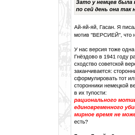
Зато у немцев была
по сей день она так 
Ай-яй-яй, Гасан. Я пис
мотив "ВЕРСИЕЙ", что н
У нас версия тоже одн
Гнёздово в 1941 году 
сходство советской вер
заканчивается: сторонн
сформулировать тот и
сторонники немецкой ве
в их тупости:
рационального мотив
единовременного уб
мирное время не мож
есть?