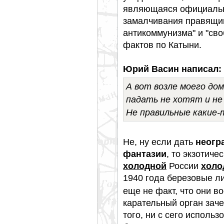
являющаяся официально
замалчивания правящим
антикоммунизма" и "св
фактов по Катыни.
Юрий Васин написал:
А вот возле моего дом
падать не хотят и не 
Не правильные какие-т
Не, ну если дать
неогр
фантазии
, то экзотиче
холодной
России
холо
1940 года березовые ли
еще не факт, что они в
карательный орган заче
того, ни с сего исполь