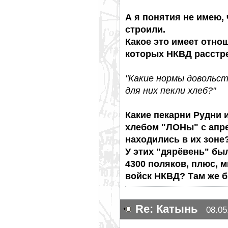
А я понятия не имею, 
строили.
Какое это имеет отно
которых НКВД расстре
"Какие нормы довольст
для них пекли хлеб?"
Какие пекарни Рудни 
хлебом "ЛОНы" с апре
находились в их зоне
У этих "дярёвень" бы
4300 поляков, плюс, 
войск НКВД? Там же б
Re: Катынь
08.05