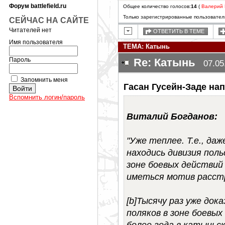
Форум battlefield.ru
Общее количество голосов:
14
(
Валерий 
Только зарегистрированные пользователи
СЕЙЧАС НА САЙТЕ
Читателей нет
ОТВЕТИТЬ В ТЕМЕ
Имя пользователя
ТЕМА: Катынь
Пароль
Re: Катынь
07.05
Запомнить меня
Гасан Гусейн-Заде нап
Вспомнить логин/пароль
Виталий Богданов:
"Уже теплее. Т.е., да
находись дивизия поль
зоне боевых действий 
иметься мотив расстр
[b]Тысячу раз уже док
поляков в зоне боевых
более года в катыньск