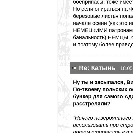
боеприпасы, тоже имее
Но если опираться на Ф
березовые листья попал
начале осени (как это 
НЕМЕЦКИМИ патронами 
банальность) НЕМЦЫ, я
и поэтому более правд
Re: Катынь
18.05
Ну ты и засыпался, В
По-твоему польских 
бункер для самого Ад
расстреляли?
"Ничего невероятного 
использовать при стро
потом отправить в те 