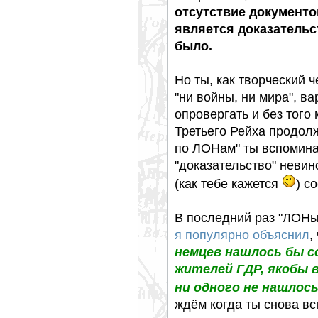
отсутствие документо
является доказательст
было.
Но ты, как творческий ч
"ни войны, ни мира", в
опровергать и без того
Третьего Рейха продол
по ЛОНам" ты вспомина
"доказательство" невин
(как тебе кажется
) с
В последний раз "ЛОНы"
я популярно объяснил
,
немцев нашлось бы с
жителей ГДР, якобы в
ни одного не нашлось
ждём когда ты снова в