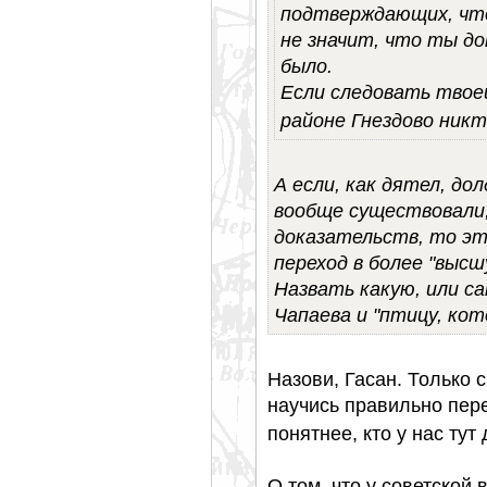
подтверждающих, чт
не значит, что ты до
было.
Если следовать твоей
районе Гнездово никт
А если, как дятел, до
вообще существовали,
доказательств, то это
переход в более "выс
Назвать какую, или с
Чапаева и "птицу, ко
Назови, Гасан. Только 
научись правильно пер
понятнее, кто у нас тут
О том, что у советско