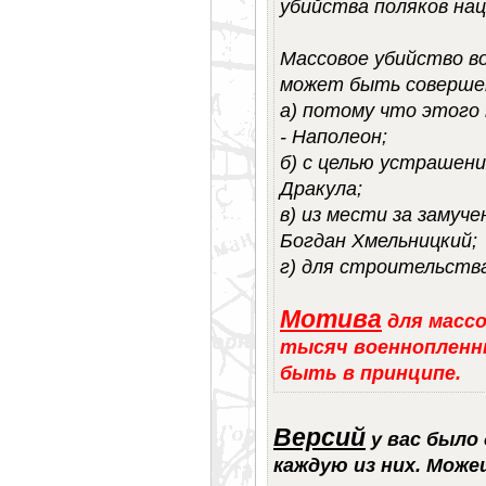
убийства поляков на
Массовое убийство в
может быть соверше
а) потому что этого
- Наполеон;
б) с целью устрашени
Дракула;
в) из мести за замуч
Богдан Хмельницкий;
г) для строительства
Мотива
для массо
тысяч военнопленн
быть в принципе.
Версий
у вас было 
каждую из них. Мож