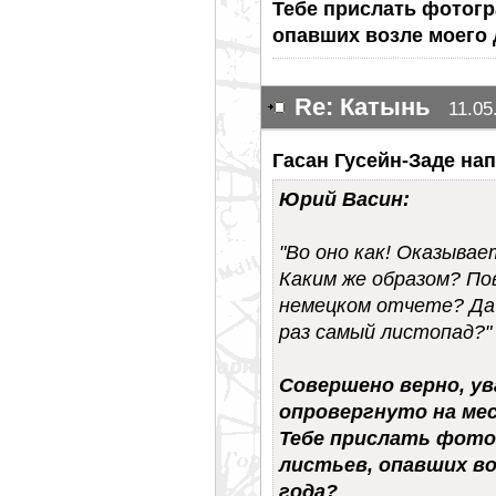
Тебе прислать фотогр
опавших возле моего 
Re: Катынь
11.05
Гасан Гусейн-Заде нап
Юрий Васин:
"Во оно как! Оказывае
Каким же образом? По
немецком отчете? Да 
раз самый листопад?"
Совершено верно, у
опровергнуто на ме
Тебе прислать фото
листьев, опавших во
года?