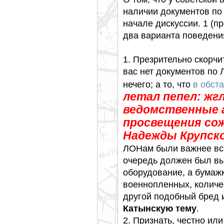
наличии документов по
начале дискуссии. 1 (п
два варианта поведени
1. Презрительно скорчит
вас нет документов по 
нечего; а то, что
в обст
летал пепел: жг
ведомственные 
просвещения сож
Надежды Крупск
ЛОНам были важнее все
очередь должен был выв
оборудование, а бумаж
военнопленных, количес
другой подобный бред и
Катынскую тему
.
2. Признать, честно или