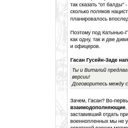
так сказать "от балды" 
сколько поляков нацист
планировалось впослед
Поэтому под Катынью-Г
как одну, так и две див
и офицеров.
Гасан Гусейн-Заде нап
Ты и Виталий предла
версии!
Договоритесь между с
Зачем, Гасан? Во-перв
взаимодополняющие
.
заставивший отдать при
военнопленных мы не уз
советской версии моти