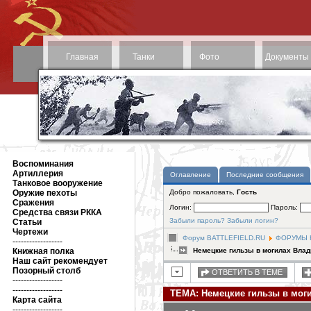
Главная
Танки
Фото
Документы
Воспоминания
Артиллерия
Оглавление
Последние сообщения
Танковое вооружение
Оружие пехоты
Добро пожаловать,
Гость
Сражения
Логин:
Пароль:
Средства связи РККА
Забыли пароль?
Забыли логин?
Статьи
Чертежи
Форум BATTLEFIELD.RU
ФОРУМЫ Н
------------------
Книжная полка
Немецкие гильзы в могилах Вла
Наш сайт рекомендует
Позорный столб
ОТВЕТИТЬ В ТЕМЕ
------------------
------------------
ТЕМА: Немецкие гильзы в мог
Карта сайта
------------------