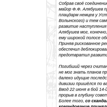
Собрав своё соединение
майор Ф.Ф. Алябушев 
плацдарм немцев у Уст
Волынского) и тем са
развитие наступления 
Алябушев мог, конечно
ему широкой полосе об
Приняв рискованное ре
обеспечил деблокирова
предотвратил развити
Погибший через считан
не мог знать планов п
далеко идущие последс
дивизии пришёлся по в
Ввод 22 июня в бой 14-
прорыв в глубину сове
Более того,
со сканда
командование приня