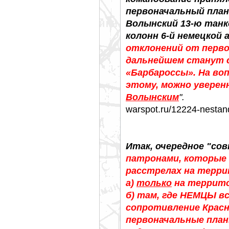
первоначальный план
Волынский 13-ю танк
колонн 6-й немецкой 
отклонений от перво
дальнейшем станут с
«Барбароссы». На воп
этому, можно увере
Волынским
".
warspot.ru/12224-nestan
Итак, очередное "сов
патронами, которые 
расстрелах на терр
а)
только
на террито
б) там, где НЕМЦЫ в
сопротивление Красн
первоначальные план