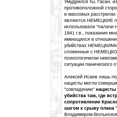
Умудрился ты, Гасан, и
противоположной стор
в массовых расстрелах
являются НЕМЕЦКИЕ па
использовали "палачи 
1941 г.в., показания м
имеющихся в отношении
убийствах НЕМЕЦКИМИ 
сложенные с НЕМЕЦКОЙ
психологически невозм
ситуации панического о
Алексей Исаев лишь по
нацисты могли соверши
"совпадению"
нацисты
убийства там, где вс
сопротивление Красн
шагом к срыву плана 
Владимиром-Волынском,