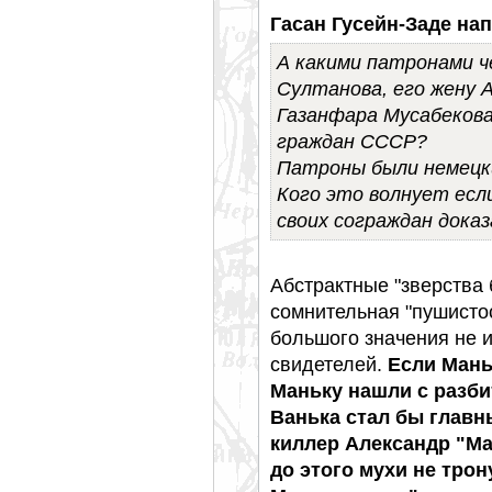
Гасан Гусейн-Заде нап
А какими патронами 
Султанова, его жену 
Газанфара Мусабекова
граждан СССР?
Патроны были немецки
Кого это волнует есл
своих сограждан доказ
Абстрактные "зверства 
сомнительная "пушисто
большого значения не и
свидетелей.
Если Мань
Маньку нашли с разби
Ванька стал бы глав
киллер Александр "Ма
до этого мухи не трон