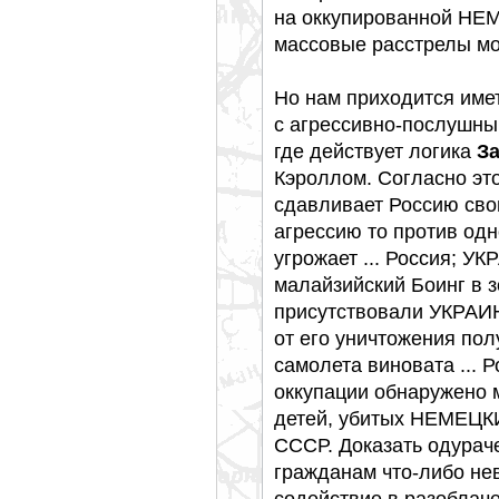
на оккупированной НЕ
массовые расстрелы м
Но нам приходится име
с агрессивно-послушны
где действует логика
З
Кэроллом. Согласно эт
сдавливает Россию сво
агрессию то против одн
угрожает ... Россия; 
малайзийский Боинг в з
присутствовали УКРАИН
от его уничтожения по
самолета виновата ...
оккупации обнаружено 
детей, убитых НЕМЕЦКИ
СССР. Доказать одура
гражданам что-либо не
содействие в разоблач