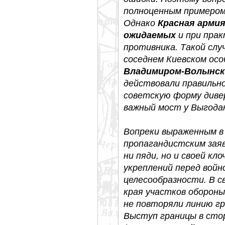
полноценным примером 
Однако
Красная арми
ожидаемых
и при прак
противника. Такой сл
соседнем Киевском осо
Владимиром-Волынс
действовали правильно
советскую форму диве
важный мост у Выгода
Вопреки выраженным в 
пропагандистским зая
ни пяди, но и своей к
укреплений перед войн
целесообразности. В с
края участков оборон
не повторяли линию гр
Выступ границы в сто