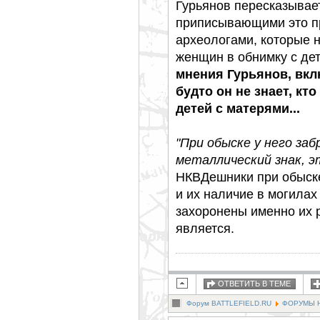
Гурьянов пересказывае
приписывающими это п
археологами, которые 
женщин в обнимку с де
мнения Гурьянов, вклю
будто он не знает, кт
детей с матерями...
"При обыске у него за
металлический знак, э
НКВДешники при обыске
и их наличие в могилах
захоронены именно их 
является.
ОТВЕТИТЬ В ТЕМЕ
Форум BATTLEFIELD.RU
ФОРУМЫ Н