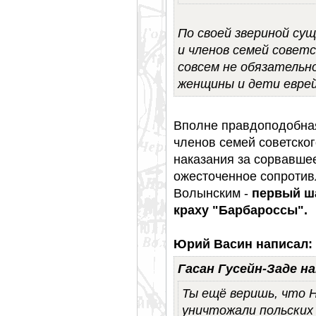
По своей звериной су
и членов семей совет
совсем не обязательн
женщины и дети еврей
Вполне правдоподобная
членов семей советског
наказания за сорвавше
ожесточенное сопроти
Волынским -
первый ша
краху "Барбароссы".
Юрий Васин написал:
Гасан Гусейн-Заде на
Ты ещё веришь, что 
уничтожали польских