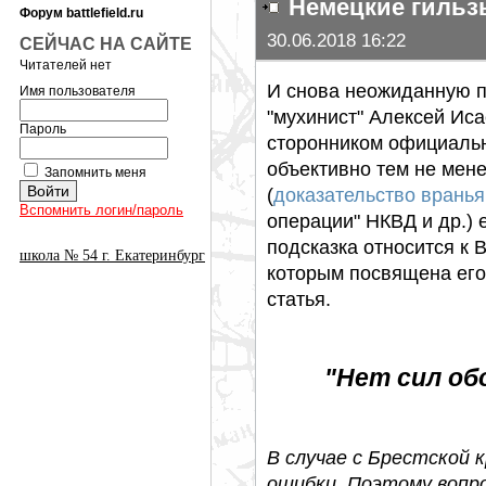
Немецкие гильз
Форум battlefield.ru
30.06.2018 16:22
СЕЙЧАС НА САЙТЕ
Читателей нет
И снова неожиданную 
Имя пользователя
"мухинист" Алексей Иса
Пароль
сторонником официально
объективно тем не мен
Запомнить меня
(
доказательство врань
Вспомнить логин/пароль
операции" НКВД и др.) 
подсказка относится к
школа № 54 г. Екатеринбург
которым посвящена его
статья.
"Нет сил об
В случае с Брестской
ошибки. Поэтому вопр