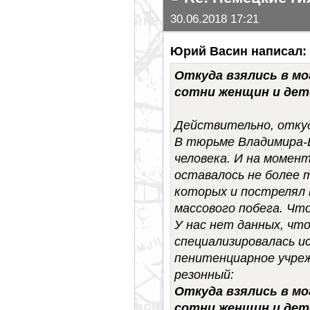
30.06.2018 17:21
Юрий Васин написал:
Откуда взялись в м
сотни женщин и дет
Действительно, отку
В тюрьме Владимира-В
человека. И на моме
оставалось не более 
которых и пострелял 
массового побега. Чт
У нас нет данных, чт
специализировалась и
пенитенциарное учреж
резонный:
Откуда взялись в м
сотни женщин и дет