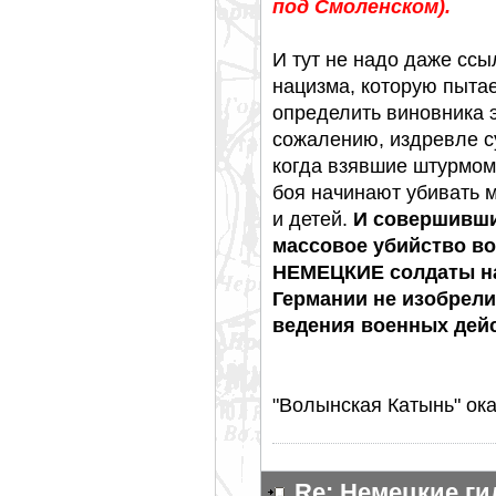
под Смоленском).
И тут не надо даже ссы
нацизма, которую пытае
определить виновника э
сожалению, издревле с
когда взявшие штурмом 
боя начинают убивать 
и детей.
И совершивш
массовое убийство в
НЕМЕЦКИЕ солдаты на
Германии не изобрели
ведения военных дейс
"Волынская Катынь" ок
Re: Немецкие г