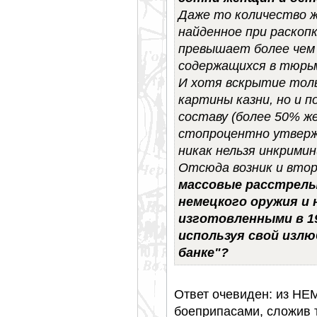
Даже то количество ж
найденное при раскопк
превышает более чем в
содержащихся в тюрь
И хотя вскрытие толь
картины казни, но и п
составу (более 50% ж
стопроцентно утверж
никак нельзя инкрими
Отсюда возник и втор
массовые расстрелы
немецкого оружия и
изготовленными в 1
используя свой излю
банке"?
Ответ очевиден: из 
боеприпасами, сложив