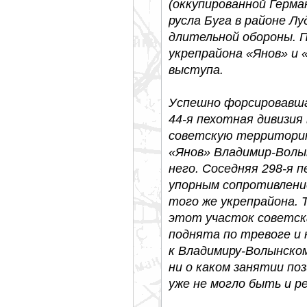
(оккупированной Герма
русла Буга в районе Лу
длительной обороны. 
укрепрайона «Янов» и 
выступа.
Успешно форсировавша
44-я пехотная дивизия
советскую территорию
«Янов» Владимир-Волын
него. Соседняя 298-я 
упорным сопротивлени
того же укрепрайона.
этот участок советска
поднята по тревоге и 
к Владимиру-Волынском
ни о каком занятии по
уже не могло быть и ре