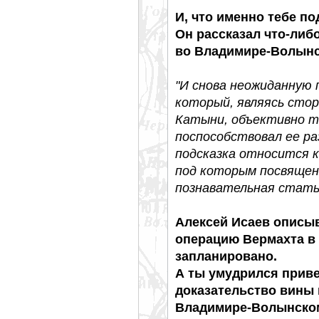
И, что именно тебе п
Он рассказал что-либо
во Владимире-Волын
"И снова неожиданную 
который, являясь стор
Катыни, объективно т
поспособствовал ее ра
подсказка относится 
под которым посвящен
познавательная стать
Алексей Исаев описы
операцию Вермахта в 
запланировано.
А ты умудрился привес
доказательство вины 
Владимире-Волынском