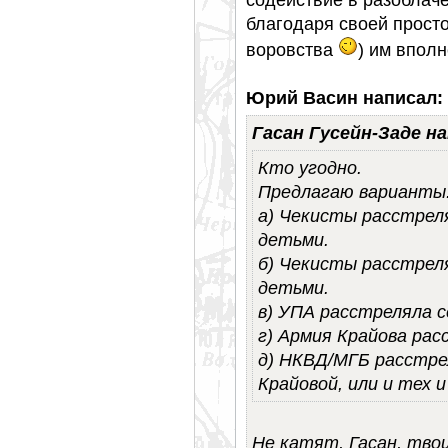
благодаря своей просто
воровства
) им вполн
Юрий Васин написал:
Гасан Гусейн-Заде на
Кто угодно.
Предлагаю варианты
а) Чекисты расстреля
детьми.
б) Чекисты расстреля
детьми.
в) УПА расстреляла с
г) Армия Крайова рас
д) НКВД/МГБ расстре
Крайовой, или и тех и
Не катят, Гасан, твои