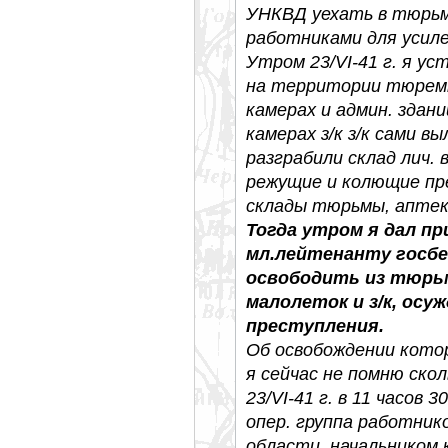
УНКВД уехать в тюрьму
работниками для усил
Утром 23/VI-41 г. я ус
на территории тюремн
камерах и админ. здан
камерах з/к з/к сами в
разграбили склад лич. в
режущие и колющие пр
склады тюрьмы, аптек
Тогда утром я дал п
мл.лейтенанту госб
освободить из тюрьм
малолеток и з/к, ос
преступления.
Об освобождении котор
я сейчас не помню скол
23/VI-41 г. в 11 часов 
опер. группа работни
области, начальником