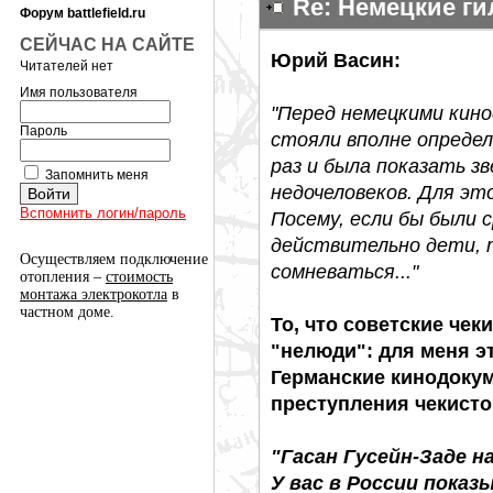
Re: Немецкие г
Форум battlefield.ru
СЕЙЧАС НА САЙТЕ
Юрий Васин:
Читателей нет
Имя пользователя
"Перед немецкими кино
Пароль
стояли вполне определ
раз и была показать з
Запомнить меня
недочеловеков. Для это
Вспомнить логин/пароль
Посему, если бы были 
действительно дети, т
Осуществляем подключение
сомневаться..."
отопления –
стоимость
монтажа электрокотла
в
частном доме.
То, что советские чек
"нелюди": для меня э
Германские кинодоку
преступления чекисто
"Гасан Гусейн-Заде н
У вас в России показ