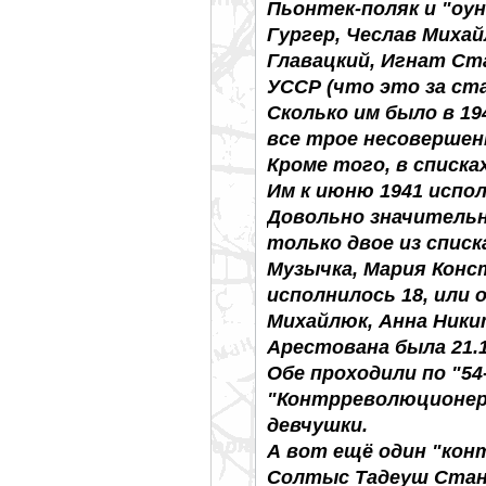
Пьонтек-поляк и "оун
Гургер, Чеслав Михай
Главацкий, Игнат Стан
УССР (что это за ста
Сколько им было в 1
все трое несовершен
Кроме того, в списка
Им к июню 1941 испол
Довольно значитель
только двое из списк
Музычка, Мария Конст
исполнилось 18, или 
Михайлюк, Анна Никит
Арестована была 21.1
Обе проходили по "54-
"Контрреволюционер
девчушки.
А вот ещё один "кон
Солтыс Тадеуш Стани