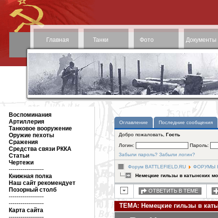
Главная
Танки
Фото
Документы
Воспоминания
Артиллерия
Оглавление
Последние сообщения
Танковое вооружение
Оружие пехоты
Добро пожаловать,
Гость
Сражения
Логин:
Пароль:
Средства связи РККА
Забыли пароль?
Забыли логин?
Статьи
Чертежи
Форум BATTLEFIELD.RU
ФОРУМЫ Н
------------------
Книжная полка
Немецкие гильзы в катынских мо
Наш сайт рекомендует
Позорный столб
ОТВЕТИТЬ В ТЕМЕ
------------------
------------------
ТЕМА: Немецкие гильзы в кат
Карта сайта
------------------