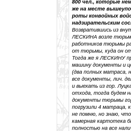
800 чел., которые н
же на месте вышеупо
роты конвойных вой
надзирательским со
Возвратившись из внут
ЛЕСКИНА возле тюрьмы
работников тюрьмы р
от тюрьмы, куда он о
Тогда же я ЛЕСКИНУ п
машину документы и ц
(два полных матраса, н
все документы, лич. де
и выехать из гор. Луцк
отхода, тогда будем н
документы тюрьмы гор
погрузили 4 матраца, 
не помню, но знаю, что
камерная картотека б
полностью на все нали