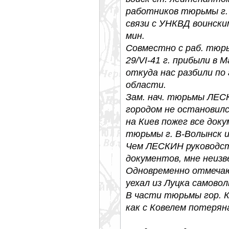
работников тюрьмы г.
связи с УНКВД воинским
мин.
Совместно с раб. тюр
29/VI-41 г. прибыли в 
откуда нас разбили по
области.
Зам. нач. тюрьмы ЛЕСК
городом не остановился
на Киев пожег все до
тюрьмы г. В-Волынск и
Чем ЛЕСКИН руководст
документов, мне неизв
Одновременно отмечаю
уехал из Луцка самовол
В части тюрьмы гор. К
как с Ковелем потеряна