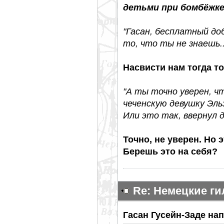
детьми при бомбёжке 
"Гасан, бесплатный до
то, что ты не знаешь..
Насвисти нам тогда то
"А ты точно уверен, ч
чеченскую девушку Эль
Или это так, ввернул д
Точно, не уверен. Но 
Берешь это на себя?
Re: Немецкие г
Гасан Гусейн-Заде нап