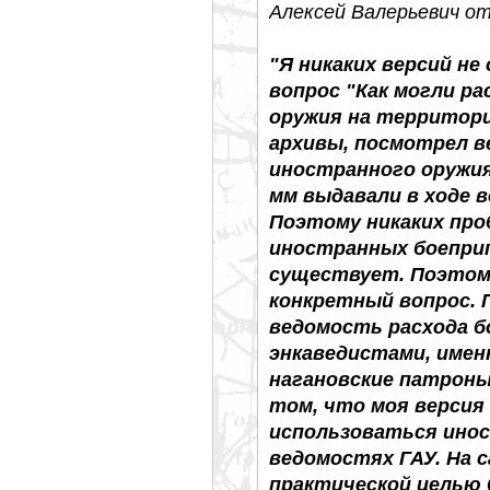
Алексей Валерьевич о
"Я никаких версий не 
вопрос "Как могли р
оружия на территори
архивы, посмотрел в
иностранного оружия 
мм выдавали в ходе 
Поэтому никаких про
иностранных боепри
существует. Поэтом
конкретный вопрос. П
ведомость расхода бо
энкаведистами, именн
нагановские патроны
том, что моя версия
использоваться инос
ведомостях ГАУ. На с
практической целью