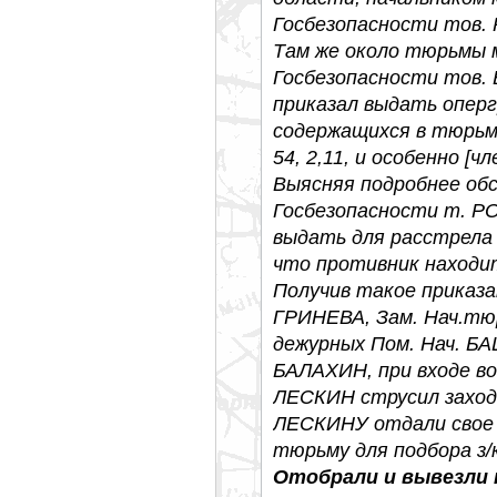
Госбезопасности тов.
Там же около тюрьмы 
Госбезопасности тов
приказал выдать опергр
содержащихся в тюрьм
54, 2,11, и особенно [ч
Выясняя подробнее об
Госбезопасности т. Р
выдать для расстрела вс
что противник находит
Получив такое приказан
ГРИНЕВА, Зам. Нач.тю
дежурных Пом. Нач. 
БАЛАХИН, при входе в
ЛЕСКИН струсил заход
ЛЕСКИНУ отдали свое о
тюрьму для подбора з/к
Отобрали и вывезли 