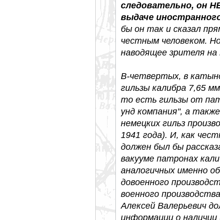
следовательно, он НЕ
выдаче иностранного 
бы он так и сказал пр
честным человеком. Но 
наводящее зрителя на
В-четвертых, в катын
гильзы калибра 7,65 мм
то есть гильзы от па
унд компания", а такж
немецких гильз произв
1941 года). И, как чес
должен был бы рассказ
вакууме патронах калиб
аналогичных именно о
довоенного производс
военного производства
Алексей Валерьевич до
информации о наличии 