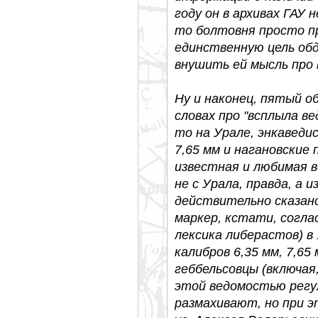
году он в архивах ГАУ 
то болтовня просто пр
единственную цель обд
внушить ей мысль про 
Ну и наконец, пятый об
словах про "всплыла в
то на Урале, энкаведи
7,65 мм и нагановские
известная и любимая 
не с Урала, правда, а и
действительно сказано
маркер, кстати, соглас
лексика либерастов) в
калибров 6,35 мм, 7,65
геббельсовцы (включая,
этой ведомостью регу
размахивают, но при э