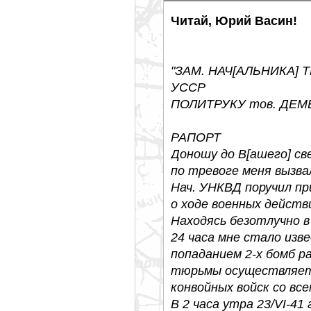
Читай, Юрий Васин!
"ЗАМ. НАЧ[АЛЬНИКА]
УССР
ПОЛИТРУКУ тов. ДЕ
РАПОРТ
Доношу до В[ашего] све
по тревоге меня вызва
Нач. УНКВД поручил п
о ходе военных действ
Находясь безотлучно в
24 часа мне стало изв
попаданием 2-х бомб р
тюрьмы осуществляет
конвойных войск со вс
В 2 часа утра 23/VI-41 