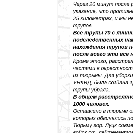
Через 20 минут после 
указание, что противни
25 километрах, и мы н
трупов.
Все трупы 70 с лишни
подследственных нам
нахождения трупов п
после всего эти все
Кроме этого, расстре
частями в окрестност
из тюрьмы. Для уборки
УНКВД, была создана г
трупы убрала.
В общем расстрелян
1000 человек.
Оставлено в тюрьме ок
которых обвинялись п
Тюрьму гор. Луцк совм
войск ст. лейтенант