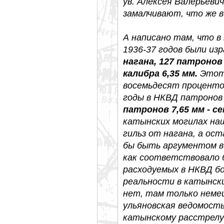
ув. Алексея Валерьеви
замалчивают, что же в
А написано там, что в
1936-37 годов были из
нагана, 127 патронов
калибра 6,35 мм.
Этот 
восемьдесят процентов
годы в НКВД патронов
патронов 7,65 мм - с
катынских могилах на
гильз от нагана, а ост
бы быть аргументом в 
как соответствовало 
расходуемых в НКВД бо
реальности в катынски
нет, там только неме
ульяновская ведомост
катынскому расстрелу