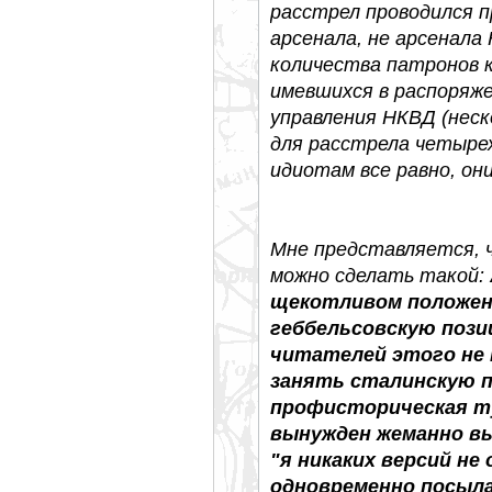
расстрел проводился п
арсенала, не арсенала
количества патронов ка
имевшихся в распоряж
управления НКВД (неск
для расстрела четыре
идиотам все равно, он
Мне представляется, ч
можно сделать такой:
щекотливом положен
геббельсовскую пози
читателей этого не
занять сталинскую п
профисторическая ту
вынужден жеманно вы
"я никаких версий не 
одновременно посыла