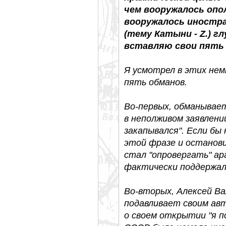
чем вооружалось опо
вооружалось иностран
(тему Катыни - Z.) г
вставляю свои пять 
Я усмотрел в этих нем
пять обманов.
Во-первых, обманывае
в неполживом заявлении
закапывался". Если бы 
этой фразе и останови
стал "опровергать" а
фактически поддержал
Во-вторых, Алексей Ва
подавливает своим ав
о своем открытии "я по