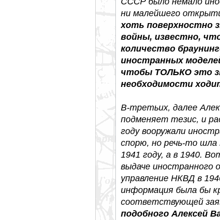
СССР было немало инос
ни малейшего открыти
хоть поверхностно з
войны, известно, чт
количество браунинго
иностранных моделей
чтобы ТОЛЬКО это зн
необходимости ходит
В-третьих, далее Алек
подменяет тезис, и ра
году вооружали иност
спорю, но речь-то шла 
1941 году, а в 1940. В
выдаче иностранного 
управление НКВД в 1940
информация была бы к
соответствующей зая
подобного Алексей В