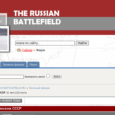
ы
Главная
Форум
Правила форума
Поиск
Запомнить меня
А BATTLEFIELD.RU
Военный форум
СССР
(1 чел.) (1) гость
НОВАЯ ТЕМА
линском СССР