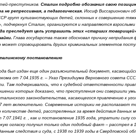
етей-преступников.
Сталин подробно обозначил свою позицию
а не репрессивная, а педагогическая.
Иосиф Виссарионович объ
ССР групп хулиганствующих детей, склонных к совершению тяжк
, подчеркнул Сталин, организуются и направляются взрослым
года преследует цель устрашить этих «старших товарищей
айки.
Глава государства также обосновал причину непридания 
то может спровоцировать других криминальных элементов пост
 сталинскому постановлению
года был издан еще один разъяснительный документ, касающийс
кома от 7.04.1935 г. – Указ Президиума Верховного совета ССС
и. Там подчеркивалось, что к судебной ответственности при
ошении которых доказано, что преступления они совершили ум
сталинского законодательства, касающегося привлечению к уг
17 лет включительно. Современные историки не располагают т
количестве детей, расстрелянных за время действия данных ме
7.07.1941 г. , как и постановление 1935 года, утратили силу с
окую огласку получил только один подобный факт – расстрел в 
данным следствия и суда, с 1938 по 1939 годы в Свердловской об