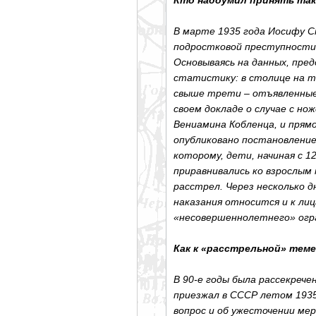
Кто надоумил принять так
В марте 1935 года Иосифу 
подростковой преступности 
Основываясь на данных, пре
статистику: в столице на т
свыше трети – отъявленные,
своем докладе о случае с н
Вениамина Кобленца, и прям
опубликовано постановление
которому, дети, начиная с 1
приравнивались ко взрослым 
расстрел. Через несколько 
наказания относится и к ли
«несовершеннолетнего» огр
Как к «расстрельной» тем
В 90-е годы была рассекреч
приезжал в СССР летом 1935
вопрос и об ужесточении ме