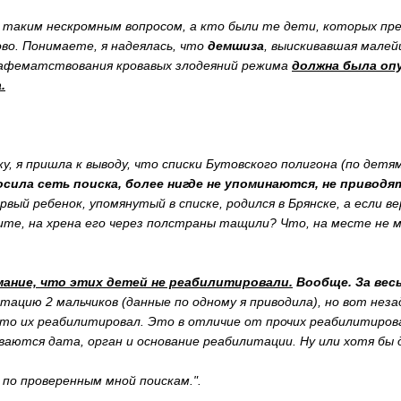
таким нескромным вопросом, а кто были те дети, которых пр
ово. Понимаете, я надеялась, что
демшиза
, выискивавшая малей
нафематствования кровавых злодеяний режима
должна была оп
.
ку, я пришла к выводу, что списки Бутовского полигона (по де
сила сеть поиска, более нигде не упоминаются, не приводят
рвый ребенок, упомянутый в списке, родился в Брянске, а если в
ите, на хрена его через полстраны тащили? Что, на месте не м
ание, что этих детей не реабилитировали.
Вообще. За вес
ацию 2 мальчиков (данные по одному я приводила), но вот незад
кто их реабилитировал. Это в отличие от прочих реабилитиров
ваются дата, орган и основание реабилитации. Ну или хотя бы 
по проверенным мной поискам.".