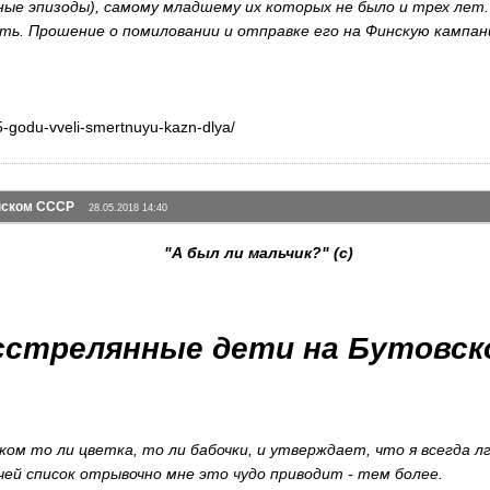
ные эпизоды), самому младшему их которых не было и трех лет.
ить. Прошение о помиловании и отправке его на Финскую кампа
-godu-vveli-smertnuyu-kazn-dlya/
инском СССР
28.05.2018 14:40
"А был ли мальчик?" (с)
сстрелянные дети на Бутовск
ком то ли цветка, то ли бабочки, и утверждает, что я всегда лгу
чей список отрывочно мне это чудо приводит - тем более.