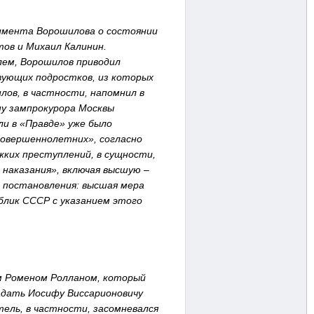
имента Ворошилова о состоянии
ов и Михаил Калинин.
лем, Ворошилов приводил
вующих подростков, из которых
ов, в частности, напомнил в
ну зампрокурора Москвы
ли в «Правде» уже было
совершеннолетних», согласно
жких преступлений, в сущности,
 наказания», включая высшую –
о постановления: высшая мера
блик СССР с указанием этого
м Роменом Ролланом, который
задать Иосифу Виссарионовичу
ель, в частности, засомневался