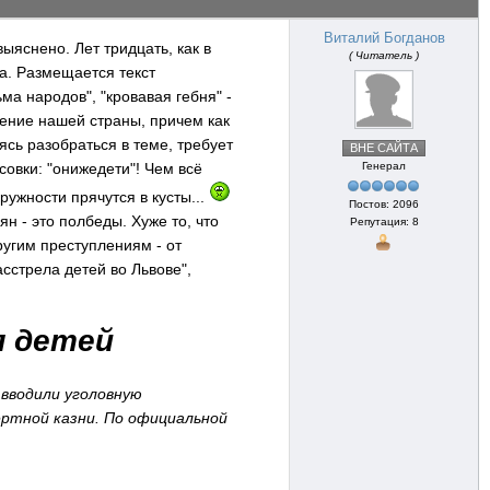
Виталий Богданов
выяснено. Лет тридцать, как в
( Читатель )
на. Размещается текст
ма народов", "кровавая гебня" -
ение нашей страны, причем как
ясь разобраться в теме, требует
ВНЕ САЙТА
овки: "онижедети"! Чем всё
Генерал
ужности прячутся в кусты...
Постов: 2096
н - это полбеды. Хуже то, что
Репутация: 8
угим преступлениям - от
сстрела детей во Львове",
я детей
 вводили уголовную
ертной казни. По официальной