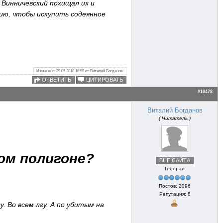
 Винничевский похищал их и
нию, чтобы искупить содеянное
Изменено: 29.05.2018 16:59 от Виталий Богданов.
ОТВЕТИТЬ
ЦИТИРОВАТЬ
#10478
Виталий Богданов
( Читатель )
ом полигоне?
ВНЕ САЙТА
Генерал
Постов: 2096
Репутация: 8
. Во всем лгу. А по убитым на