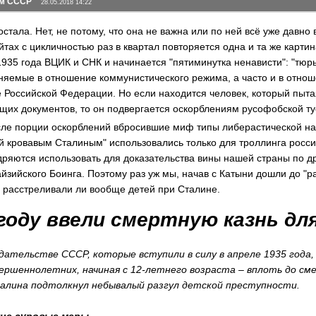
ом СССР
28.05.2018 14:22
остала. Нет, не потому, что она не важна или по ней всё уже давно 
йтах с цикличностью раз в квартал повторяется одна и та же карти
935 года ВЦИК и СНК и начинается "пятиминутка ненависти": "тюрь
няемые в отношение коммунистического режима, а часто и в отнош
е Российской Федерации. Но если находится человек, который пыта
их документов, то он подвергается оскорблениям русофобской тус
сле порции оскорблений вбросившие миф типы либерастической нар
й кровавым Сталиным" использовались только для троллинга россия
дряются использовать для доказательства вины нашей страны по др
йзийского Боинга. Поэтому раз уж мы, начав с Катыни дошли до "ра
, расстреливали ли вообще детей при Сталине.
 году ввели смертную казнь дл
дательстве СССР, которые вступили в силу в апреле 1935 года,
ршеннолетних, начиная с 12-летнего возраста – вплоть до см
талина подтолкнул небывалый разгул детской преступности.