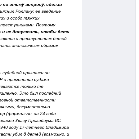
 по этому вопросу, сделав
яснил Роллану: ее введение
их и особо тяжких
и преступниками. Поэтому
» и не допустить, чтобы дети
фактов о преступлениях детей
упать аналогичным образом.
я судебной практики по
Р о применении судами
влекаются только те
ышленно. Это был последний
оловной ответственности
очными, документально
р (формально, за 24 года –
огласно Указу Президиума ВС
1940 году 17-летнего Владимира
ласти убил 8 детей (возможно, и