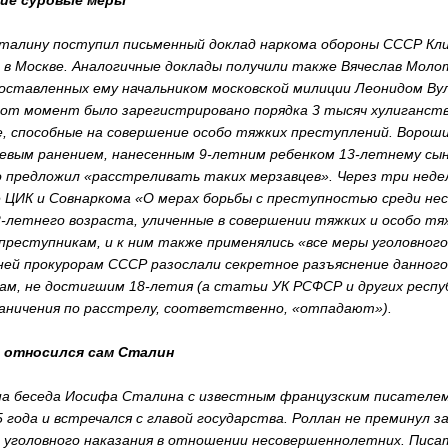
ие суровые меры
Сталину поступил письменный доклад наркома обороны СССР Кл
в Москве. Аналогичные доклады получили также Вячеслав Молот
доставленных ему начальником московской милиции Леонидом Ву
от момент было зарегистрировано порядка 3 тысяч хулиганст
 способные на совершение особо тяжких преступлений. Ворошил
ожевым ранением, нанесенным 9-летним ребенком 13-летнему сы
о предложил «расстреливать таких мерзавцев». Через три неде
 ЦИК и Совнаркома «О мерах борьбы с преступностью среди не
2-летнего возраста, уличенные в совершении тяжких и особо тя
преступникам, и к ним также применялись «все меры уголовного
дней прокурорам СССР разослали секретное разъяснение данног
цам, не достигшим 18-летия (а статьи УК РСФСР и других респу
аничения по расстрелу, соответственно, «отпадают»).
е относился сам Сталин
ена беседа Иосифа Сталина с известным французским писателе
 года и встречался с главой государства. Роллан не преминул 
р уголовного наказания в отношении несовершеннолетних. Писат