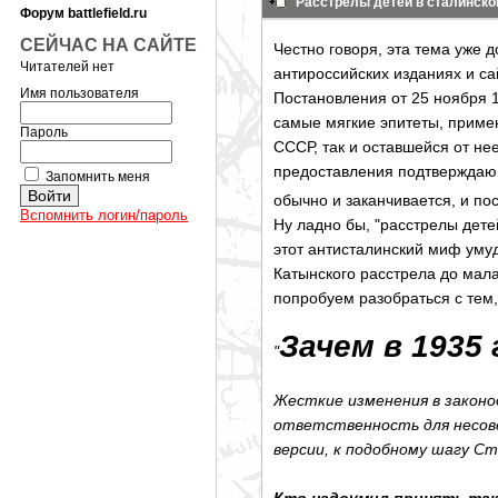
Расстрелы детей в сталинск
Форум battlefield.ru
СЕЙЧАС НА САЙТЕ
Честно говоря, эта тема уже д
Читателей нет
антироссийских изданиях и са
Имя пользователя
Постановления от 25 ноября 1
самые мягкие эпитеты, приме
Пароль
СССР, так и оставшейся от не
предоставления подтверждающ
Запомнить меня
обычно и заканчивается, и по
Вспомнить логин/пароль
Ну ладно бы, "расстрелы дете
этот антисталинский миф уму
Катынского расстрела до мала
попробуем разобраться с тем
Зачем в 1935
"
Жесткие изменения в законо
ответственность для несове
версии, к подобному шагу С