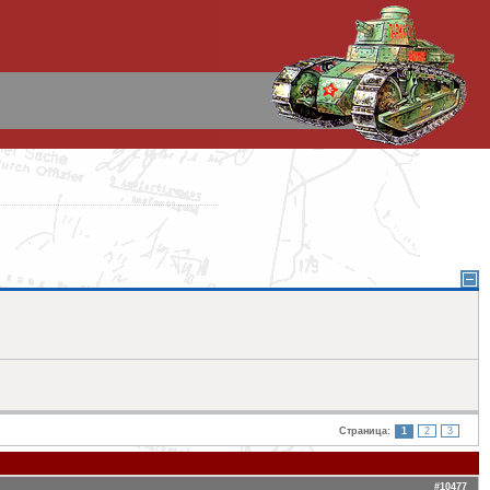
Страница:
1
2
3
#10477