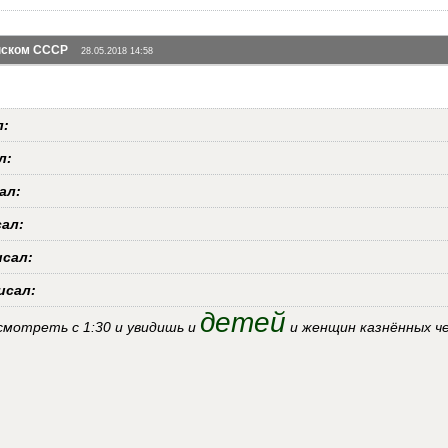
инском СССР
28.05.2018 14:58
л:
л:
ал:
сал:
исал:
исал:
детей
смотреть с 1:30 и увидишь и
и женщин казнённых ч