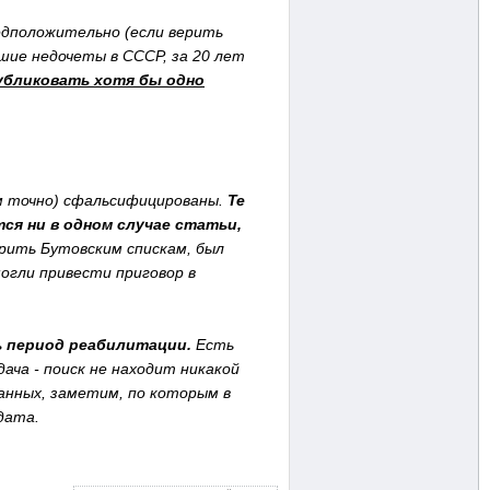
едположительно (если верить
шие недочеты в СССР, за 20 лет
убликовать хотя бы одно
тям точно) сфальсифицированы.
Те
ся ни в одном случае статьи,
ерить Бутовским спискам, был
огли привести приговор в
ь период реабилитации.
Есть
ача - поиск не находит никакой
анных, заметим, по которым в
дата.