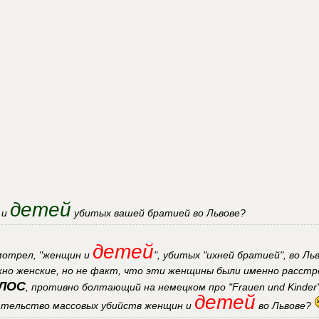
детей
 и
убитых вашей братией во Львове?
детей
смотрел, "женщин и
", убитых "ихней братией", во Ль
жно женские, но не факт, что эти женщины были именно расст
ЛОС
, противно болтающий на немецком про "Frauen und Kinder
детей
зательство массовых убийств женщин и
во Львове?