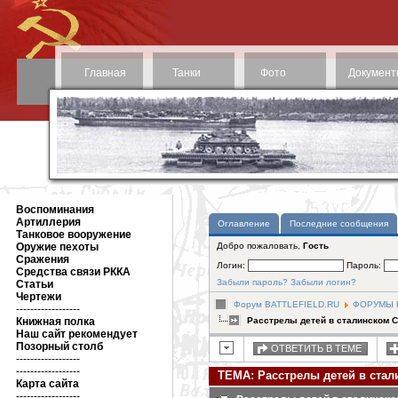
Главная
Танки
Фото
Документ
Воспоминания
Артиллерия
Оглавление
Последние сообщения
Танковое вооружение
Оружие пехоты
Добро пожаловать,
Гость
Сражения
Логин:
Пароль:
Средства связи РККА
Забыли пароль?
Забыли логин?
Статьи
Чертежи
Форум BATTLEFIELD.RU
ФОРУМЫ Н
------------------
Книжная полка
Расстрелы детей в сталинском 
Наш сайт рекомендует
Позорный столб
ОТВЕТИТЬ В ТЕМЕ
------------------
------------------
ТЕМА: Расстрелы детей в ста
Карта сайта
------------------