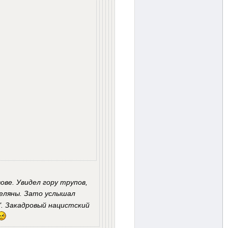
вове. Увидел гору трупов,
реляны. Зато услышал
". Закадровый нацистский