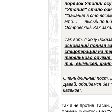
порядок Утопии осу
"Утопия" стало оз
("Задание в сто вос
это… — лысый подбир
Островский, Как зака
Так вот, я хочу дока
оснований полная з
спецоперации на т
табельного оружия 
т.е., вымысел, фант
Очень длинный пост, В
Давай, обойдёмся без 
казаков".
Так я не против, Гасан.
Хочешь обойтись без "У