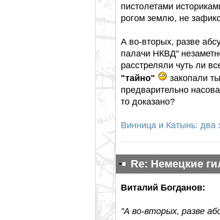
пистолетами историкам
рогом землю, не зафик
А во-вторых, разве абс
палачи НКВД" незаметн
расстреляли чуть ли вс
"тайно"
закопали ты
предварительно насова
то доказано?
Винница и Катынь: два
Re: Немецкие г
Виталий Богданов:
"А во-вторых, разве аб