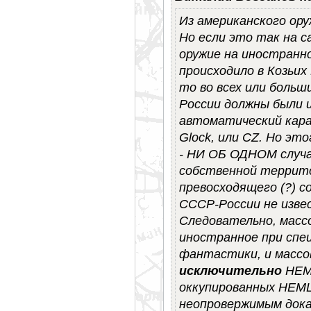
Из американского ору
Но если это так на 
оружие на иностранно
происходило в Козьих
то во всех или больш
России должны были 
автоматический кар
Glock, или CZ. Но эт
- НИ ОБ ОДНОМ случа
собственной террито
превосходящего (?) 
СССР-России не изве
Следовательно, масс
иностранное при спец
фантастики, и массо
исключительно
НЕМ
оккупированных НЕМЦ
неопровержимым док