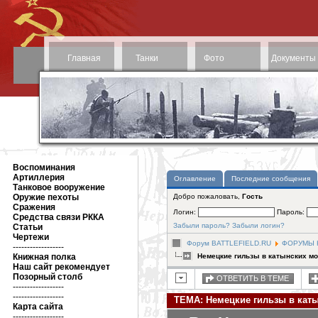
Главная
Танки
Фото
Документы
Воспоминания
Артиллерия
Оглавление
Последние сообщения
Танковое вооружение
Оружие пехоты
Добро пожаловать,
Гость
Сражения
Логин:
Пароль:
Средства связи РККА
Забыли пароль?
Забыли логин?
Статьи
Чертежи
Форум BATTLEFIELD.RU
ФОРУМЫ Н
------------------
Книжная полка
Немецкие гильзы в катынских мо
Наш сайт рекомендует
Позорный столб
ОТВЕТИТЬ В ТЕМЕ
------------------
------------------
ТЕМА: Немецкие гильзы в кат
Карта сайта
------------------