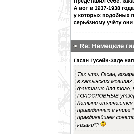
Представил себе, как
А вот в 1937-1938 год
у которых подобных п
серьёзному учёту они
Re: Немецкие г
Гасан Гусейн-Заде нап
Так что, Гасан, воз
в катынских могилах
фантазию для того, 
ГОЛОСЛОВНЫЕ утвержд
Катыни отличаются 
приведенных в книге 
правдивейшем советс
казаки"?