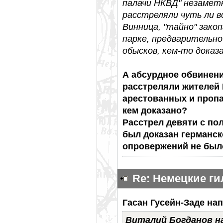
палачи НКВД" незаметн
расстреляли чуть ли в
Винница, "тайно" зако
парке, предварительно
обысков, кем-то доказа
А абсурдное обвинен
расстреляли жителей
арестованных и пропа
кем доказано?
Расстрел девяти с по
был доказан германск
опровержений не было
Re: Немецкие г
Гасан Гусейн-Заде нап
Виталий Богданов н