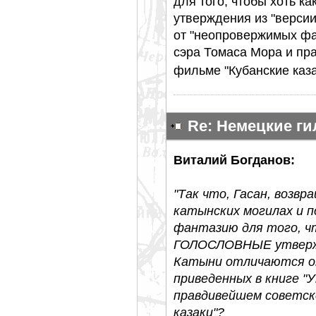
для того, чтобы хоть 
утверждения из "версии
от "неопровержимых фак
сэра Томаса Мора и п
фильме "Кубанские каз
Re: Немецкие г
Виталий Богданов:
"Так что, Гасан, возв
катынских могилах и 
фантазию для того, ч
ГОЛОСЛОВНЫЕ утвержде
Катыни отличаются о
приведенных в книге "
правдивейшем советск
казаки"?