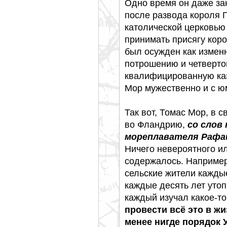
Одно время он даже за
после развода короля Ге
католической церковью 
принимать присягу кор
был осужден как измен
потрошению и четверто
квалифицированную каз
Мор мужественно и с юм
Так вот, Томас Мор, в 
во Фландрию,
со слов
мореплавателя Рафа
Ничего невероятного и
содержалось. Например,
сельские жители кажды
каждые десять лет уто
каждый изучал какое-то
провести всё это в жи
менее нигде порядок 