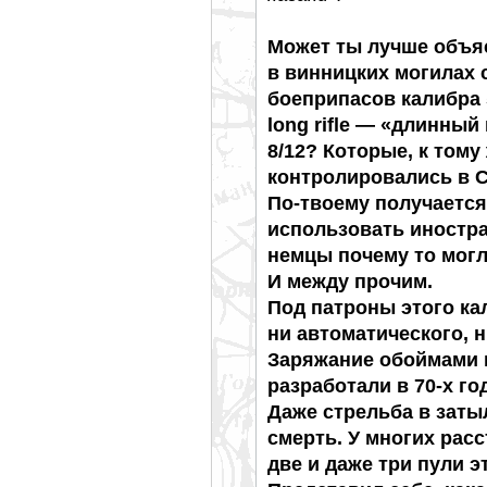
Может ты лучше объя
в винницких могилах 
боеприпасов калибра 5,
long rifle — «длинны
8/12? Которые, к тому 
контролировались в 
По-твоему получается
использовать иностра
немцы почему то мог
И между прочим.
Под патроны этого ка
ни автоматического, 
Заряжание обоймами 
разработали в 70-х го
Даже стрельба в заты
смерть. У многих рас
две и даже три пули э