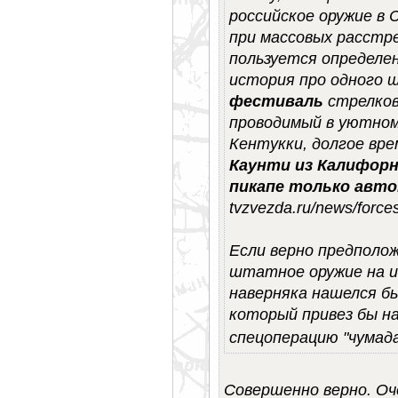
российское оружие в 
при массовых расстре
пользуется определе
история про одного 
фестиваль
стрелков
проводимый в уютном
Кентукки, долгое вр
Каунти из Калифорн
пикапе только авт
tvzvezda.ru/news/forc
Если верно предполо
штатное оружие на и
наверняка нашелся бы
который привез бы н
спецоперацию "чумад
Совершенно верно. Оче