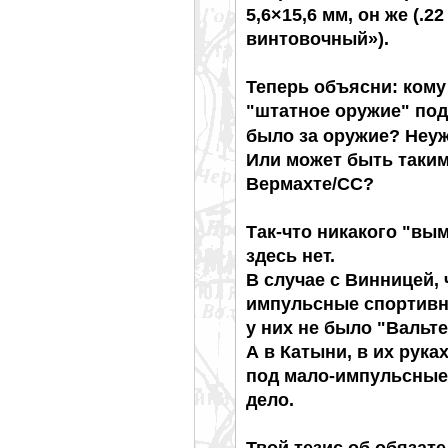
5,6×15,6 мм, он же (.22
винтовочный»).
Теперь объясни: ком
"штатное оружие" под 
было за оружие? Неу
Или может быть таки
Вермахте/СС?
Так-что никакого "вым
здесь нет.
В случае с Винницей,
импульсные спортивны
у них не было "Вальт
А в Катыни, в их рук
под мало-импульсные п
дело.
Твой тезис об обязат