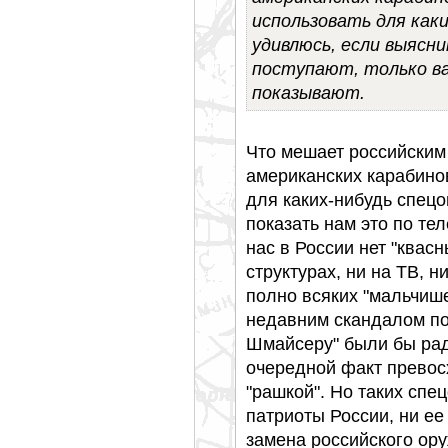
использовать для как
удивлюсь, если выясни
поступают, только ва
показывают.
Что мешает российским
американских карабино
для каких-нибудь спецо
показать нам это по те
нас в России нет "квас
структурах, ни на ТВ, н
полно всяких "мальчише
недавним скандалом по
Шмайсеру" были бы рады
очередной факт превос
"рашкой". Но таких спе
патриоты России, ни ее
замена российского ор