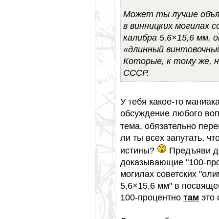
Может ты лучше объя
в винницких могилах с
калибра 5,6×15,6 мм, он
«длинный винтовочный
Которые, к тому же, н
СССР.
У тебя какое-то маниак
обсуждение любого воп
тема, обязательно пере
ли ты всех запутать, ч
истины?
Предъяви до
доказывающие "100-пр
могилах советских "ол
5,6×15,6 мм" в посвящ
100-процентно
там
это 