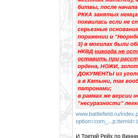
битвы, после начал
РККА занятых немцам
появилась если не 
серьезные основани
поражении и "Нюрнбе
3) в могилах были 
НКВД
никогда не ос
оставить при расст
ордена, НОЖИ, золо
ДОКУМЕНТЫ из угол
а в Катыни, так во
патронами;
в рамках же версии 
"несуразности" лег
www.battlefield.ru/index.
option=com_...p;Itemid
И Третий Рейх по Винн