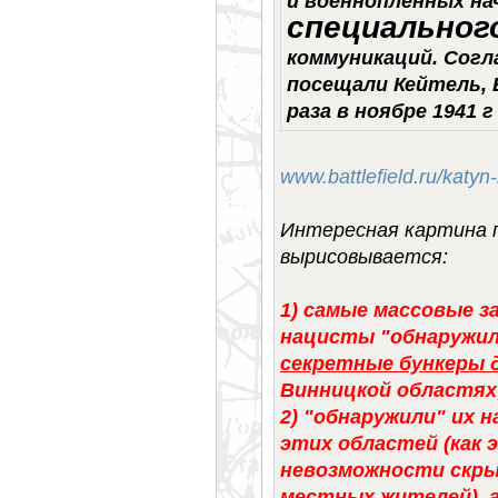
и военнопленных н
специальног
коммуникаций. Сог
посещали Кейтель, Б
раза в ноябре 1941 г
www.battlefield.ru/katy
Интересная картина п
вырисовывается:
1) самые массовые 
нацисты "обнаружи
секретные бункеры 
Винницкой областях
2) "обнаружили" их 
этих областей (как 
невозможности скры
местных жителей), 