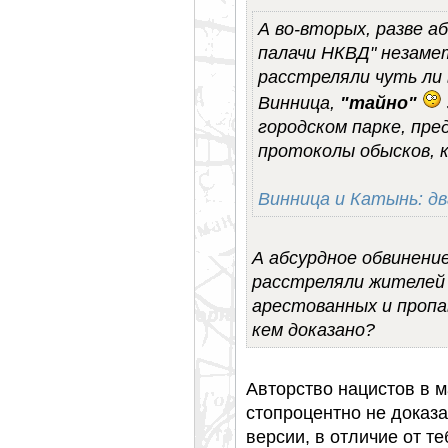
А во-вторых, разве а
палачи НКВД" незаме
расстреляли чуть ли 
Винница,
"тайно"
городском парке, пре
протоколы обысков, 
Винница и Катынь: д
А абсурдное обвинени
расстреляли жителей 
арестованных и пропа
кем доказано?
Авторство нацистов в 
стопроцентно не доказа
версии, в отличие от т