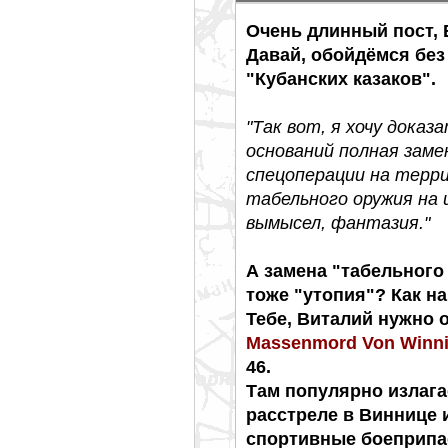
Очень длинный пост, В
Давай, обойдёмся без
"Кубанских казаков".
"Так вот, я хочу доказ
оснований полная заме
спецоперации на тер
табельного оружия на и
вымысел, фантазия."
А замена "табельного 
тоже "утопия"? Как н
Тебе, Виталий нужно
Massenmord Von Winni
46.
Там популярно излага
расстреле в Виннице 
спортивные боеприпа