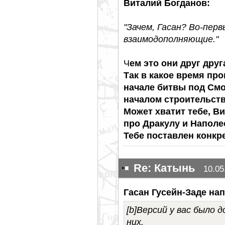
Виталий Богданов:
"Зачем, Гасан? Во-пер
взаимодополняющие."
Ч
ем это они друг дру
Так в какое время про
начале битвы под Смо
началом строительст
Может хватит тебе, В
про Дракулу и Наполе
Тебе поставлен конкр
Re: Катынь
10.05
Гасан Гусейн-Заде нап
[b]Версий у вас было 
них.