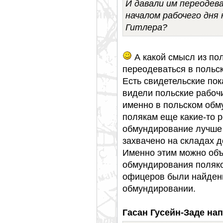
И давали им переодев
началом рабочего дня
Гитлера?
А какой смысл из по
переодеваться в польс
Есть свидетельские пок
видели польские рабоч
именно в польском обм
полякам еще какие-то 
обмундирование лучше 
захвачено на складах д
Именно этим можно объ
обмундирования поляков
офицеров были найдены
обмундировании.
Гасан Гусейн-Заде нап