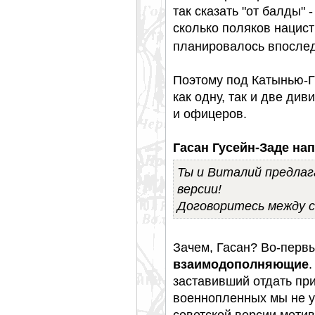
так сказать "от балды" 
сколько поляков нацист
планировалось впослед
Поэтому под Катынью-Г
как одну, так и две див
и офицеров.
Гасан Гусейн-Заде нап
Ты и Виталий предла
версии!
Договоритесь между с
Зачем, Гасан? Во-перв
взаимодополняющие
.
заставивший отдать при
военнопленных мы не уз
советской версии моти