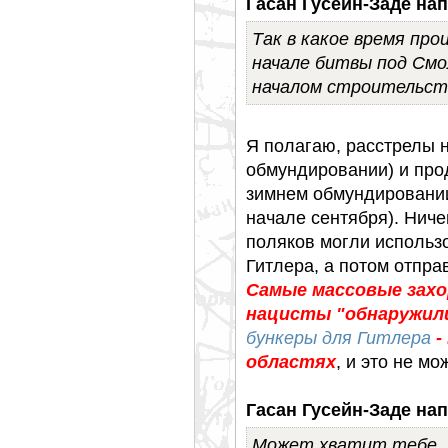
Гасан Гусейн-Заде нап
Так в какое время про
начале битвы под Смол
началом строительст
Я полагаю, расстрелы н
обмундировании) и про
зимнем обмундировании
начале сентября). Ничег
поляков могли использо
Гитлера, а потом отправ
Самые массовые зах
нацисты "обнаружил
бункеры для Гитлера
-
областях
, и это не м
Гасан Гусейн-Заде нап
Может хватит тебе, В