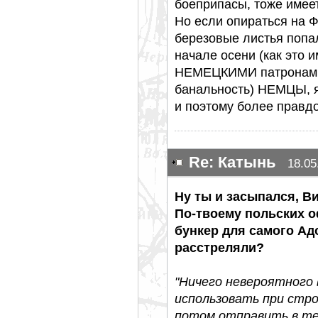
боеприпасы, тоже имее
Но если опираться на Ф
березовые листья попал
начале осени (как это 
НЕМЕЦКИМИ патронами 
банальность) НЕМЦЫ, я
и поэтому более правд
Re: Катынь
18.05
Ну ты и засыпался, В
По-твоему польских 
бункер для самого Ад
расстреляли?
"Ничего невероятного 
использовать при стро
потом отправить в те 