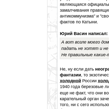
являющаяся официально
замалчивания правящим
антикоммунизма" и "св
фактов по Катыни.
Юрий Васин написал:
А вот возле моего дом
падать не хотят и не 
Не правильные какие-т
Не, ну если дать
неогр
фантазии
, то экзотиче
холодной
России
холо
1940 года березовые ли
еще не факт, что они в
карательный орган заче
того, ни с сего исполь