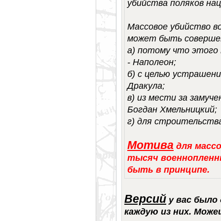
убийства поляков на
Массовое убийство в
может быть соверше
а) потому что этого
- Наполеон;
б) с целью устрашени
Дракула;
в) из мести за замуч
Богдан Хмельницкий;
г) для строительства
Мотива
для массо
тысяч военнопленн
быть в принципе.
Версий
у вас было 
каждую из них. Мож