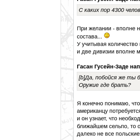
С каких пор 4300 чело
При желании - вполне 
состава...
У учитывая количество 
и две дивизии вполне 
Гасан Гусейн-Заде нап
[b]Да, побойся же ты
Оружие где брать?
Я конечно понимаю, чт
американцу потребуетс
и он узнает, что необх
ближайшем сельпо, то о
далеко не все польски