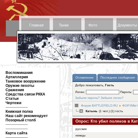
Главная
Танки
Фото
Документы
Воспоминания
Артиллерия
Оглавление
Последние сообщения
Танковое вооружение
Оружие пехоты
Добро пожаловать,
Гость
Сражения
Логин:
Пароль:
Средства связи РККА
Забыли пароль?
Забыли логин?
Статьи
Чертежи
Форум BATTLEFIELD.RU
ФОРУМЫ Н
------------------
Книжная полка
Катынь
(1 чел.) (1) гость
Наш сайт рекомендует
Позорный столб
Опрос: Кто убил поляков в Ка
------------------
------------------
русские
Карта сайта
немцы
------------------