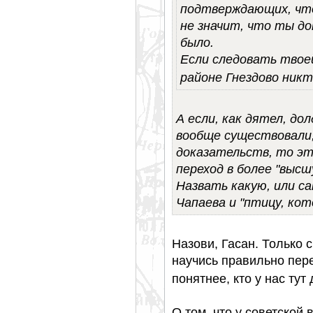
подтверждающих, чт
не значит, что ты до
было.
Если следовать твоей
районе Гнездово никт
А если, как дятел, до
вообще существовали,
доказательств, то это
переход в более "выс
Назвать какую, или с
Чапаева и "птицу, ко
Назови, Гасан. Только 
научись правильно пер
понятнее, кто у нас тут
О том, что у советско