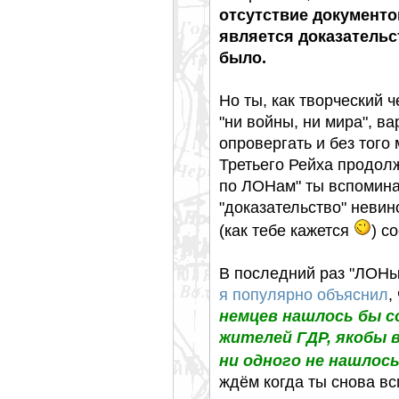
отсутствие документо
является доказательст
было.
Но ты, как творческий ч
"ни войны, ни мира", в
опровергать и без того
Третьего Рейха продол
по ЛОНам" ты вспомина
"доказательство" невин
(как тебе кажется
) с
В последний раз "ЛОНы"
я популярно объяснил
,
немцев нашлось бы с
жителей ГДР, якобы в
ни одного не нашлось
ждём когда ты снова в