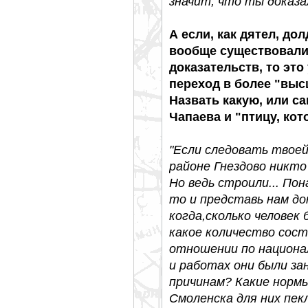
значит, что ты доказа
А если, как дятел, дол
вообще существовали,
доказательств, то это
переход в более "выс
Назвать какую, или с
Чапаева и "птицу, кот
"Если следовать твоей
районе Гнездово никто 
Но ведь строили... Пон
то и представь нам до
когда,сколько человек
какое количество сос
отношении по национал
и работах они были за
причинам? Какие нормы
Смоленска для них пекл