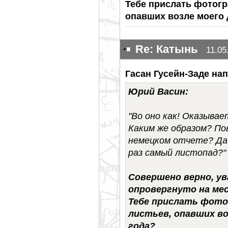
Тебе прислать фотогр
опавших возле моего 
Re: Катынь
11.05
Гасан Гусейн-Заде нап
Юрий Васин:
"Во оно как! Оказывае
Каким же образом? По
немецком отчете? Да 
раз самый листопад?"
Совершено верно, у
опровергнуто на ме
Тебе прислать фото
листьев, опавших во
года?