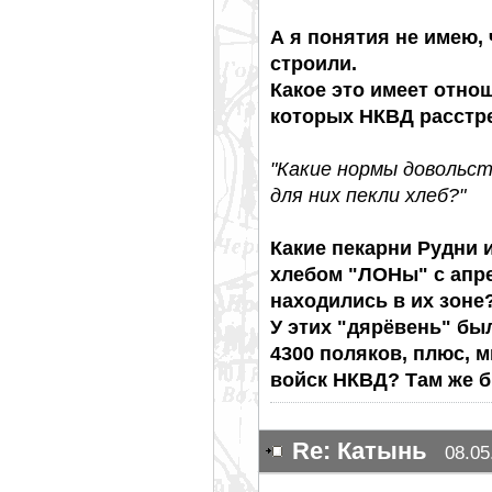
А я понятия не имею, 
строили.
Какое это имеет отно
которых НКВД расстре
"Какие нормы довольст
для них пекли хлеб?"
Какие пекарни Рудни 
хлебом "ЛОНы" с апре
находились в их зоне
У этих "дярёвень" бы
4300 поляков, плюс, 
войск НКВД? Там же б
Re: Катынь
08.05