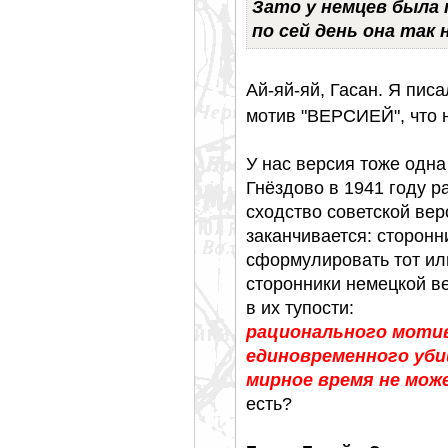
Зато у немцев была
по сей день она так 
Ай-яй-яй, Гасан. Я пис
мотив "ВЕРСИЕЙ", что н
У нас версия тоже одн
Гнёздово в 1941 году 
сходство советской вер
заканчивается: сторонн
сформулировать тот и
сторонники немецкой ве
в их тупости:
рационального мотив
единовременного уб
мирное время не мож
есть?