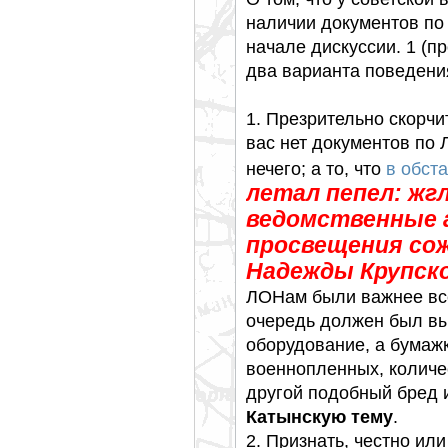
наличии документов по
начале дискуссии. 1 (п
два варианта поведени
1. Презрительно скорчит
вас нет документов по 
нечего; а то, что
в обст
летал пепел: жг
ведомственные 
просвещения сож
Надежды Крупск
ЛОНам были важнее все
очередь должен был выв
оборудование, а бумаж
военнопленных, количес
другой подобный бред и
Катынскую тему
.
2. Признать, честно или