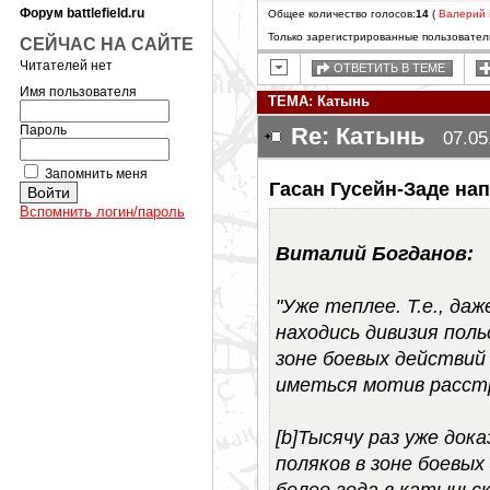
Форум battlefield.ru
Общее количество голосов:
14
(
Валерий 
Только зарегистрированные пользователи
СЕЙЧАС НА САЙТЕ
Читателей нет
ОТВЕТИТЬ В ТЕМЕ
Имя пользователя
ТЕМА: Катынь
Пароль
Re: Катынь
07.05
Запомнить меня
Гасан Гусейн-Заде нап
Вспомнить логин/пароль
Виталий Богданов:
"Уже теплее. Т.е., да
находись дивизия поль
зоне боевых действий 
иметься мотив расстр
[b]Тысячу раз уже док
поляков в зоне боевых
более года в катыньск