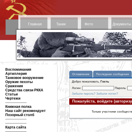
Главная
Танки
Фото
Документы
Воспоминания
Артиллерия
Оглавление
Последние сообщения
Танковое вооружение
Оружие пехоты
Добро пожаловать,
Гость
Сражения
Логин:
Пароль:
Средства связи РККА
Забыли пароль?
Забыли логин?
Статьи
Чертежи
Пожалуйста, войдите (авторизу
------------------
Книжная полка
Наш сайт рекомендует
Только участники сообществ
Позорный столб
------------------
------------------
Карта сайта
------------------