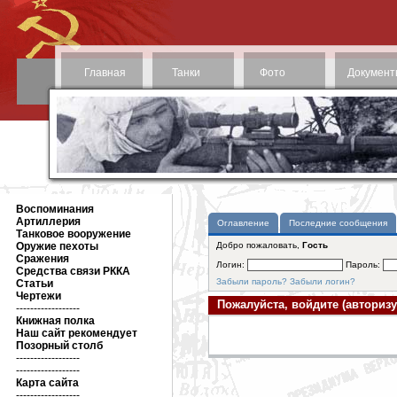
Главная
Танки
Фото
Документ
Воспоминания
Артиллерия
Оглавление
Последние сообщения
Танковое вооружение
Оружие пехоты
Добро пожаловать,
Гость
Сражения
Логин:
Пароль:
Средства связи РККА
Забыли пароль?
Забыли логин?
Статьи
Чертежи
Пожалуйста, войдите (авторизу
------------------
Книжная полка
Наш сайт рекомендует
Позорный столб
------------------
------------------
Карта сайта
------------------