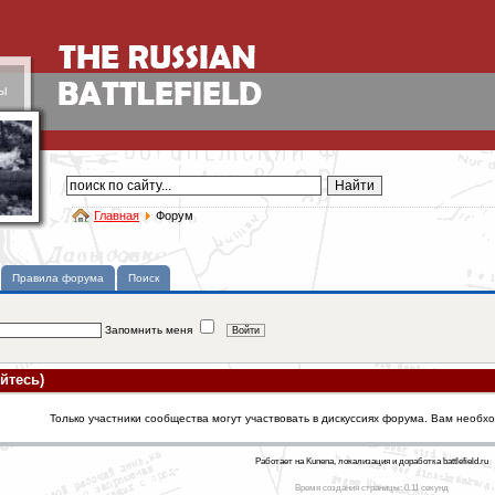
ы
Главная
Форум
Правила форума
Поиск
Запомнить меня
йтесь)
Только участники сообщества могут участвовать в дискуссиях форума. Вам необх
Работает на Kunena, локализация и доработка battlefield.ru
Время создания страницы: 0.11 секунд