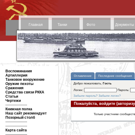
Главная
Танки
Фото
Документы
Воспоминания
Артиллерия
Оглавление
Последние сообщения
Танковое вооружение
Оружие пехоты
Добро пожаловать,
Гость
Сражения
Логин:
Пароль:
Средства связи РККА
Забыли пароль?
Забыли логин?
Статьи
Чертежи
Пожалуйста, войдите (авторизу
------------------
Книжная полка
Наш сайт рекомендует
Только участники сообществ
Позорный столб
------------------
------------------
Карта сайта
------------------