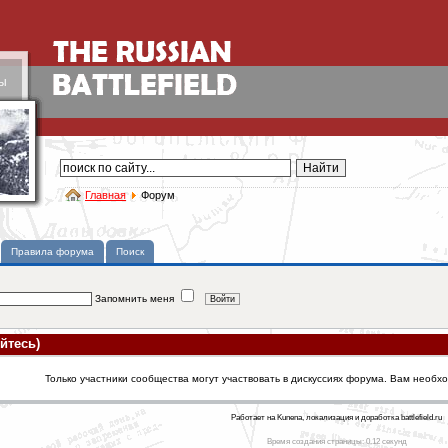
ы
Главная
Форум
Правила форума
Поиск
Запомнить меня
йтесь)
Только участники сообщества могут участвовать в дискуссиях форума. Вам необх
Работает на Kunena, локализация и доработка battlefield.ru
Время создания страницы: 0.12 секунд