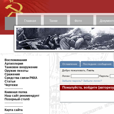
Главная
Танки
Фото
Документ
Воспоминания
Артиллерия
Оглавление
Последние сообщения
Танковое вооружение
Оружие пехоты
Добро пожаловать,
Гость
Сражения
Логин:
Пароль:
Средства связи РККА
Забыли пароль?
Забыли логин?
Статьи
Чертежи
Пожалуйста, войдите (авторизу
------------------
Книжная полка
Наш сайт рекомендует
Позорный столб
------------------
------------------
Карта сайта
------------------