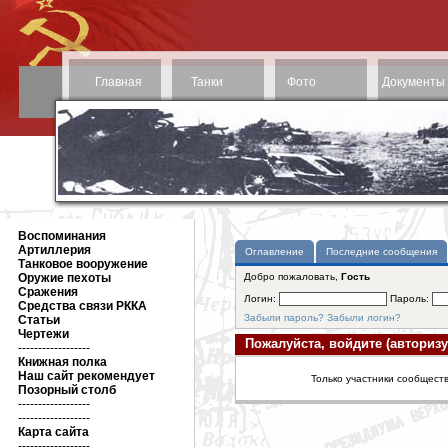
Главная
Танки
Фото
Документы
Воспоминания
Артиллерия
Оглавление
Последние сообщения
Танковое вооружение
Оружие пехоты
Добро пожаловать,
Гость
Сражения
Логин:
Пароль:
Средства связи РККА
Забыли пароль?
Забыли логин?
Статьи
Чертежи
Пожалуйста, войдите (авторизу
------------------
Книжная полка
Наш сайт рекомендует
Только участники сообществ
Позорный столб
------------------
------------------
Карта сайта
------------------