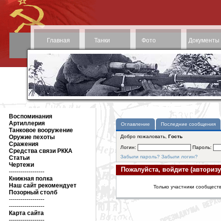
Главная
Танки
Фото
Документы
Воспоминания
Артиллерия
Оглавление
Последние сообщения
Танковое вооружение
Оружие пехоты
Добро пожаловать,
Гость
Сражения
Логин:
Пароль:
Средства связи РККА
Забыли пароль?
Забыли логин?
Статьи
Чертежи
Пожалуйста, войдите (авторизу
------------------
Книжная полка
Наш сайт рекомендует
Только участники сообществ
Позорный столб
------------------
------------------
Карта сайта
------------------