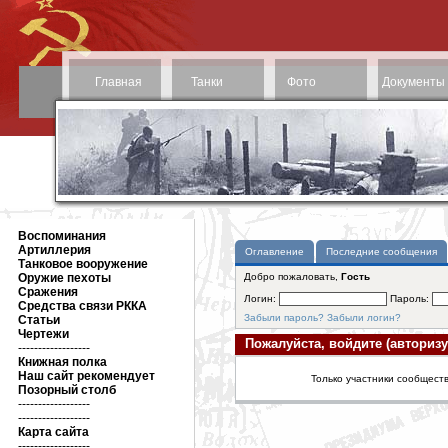
Главная
Танки
Фото
Документы
Воспоминания
Артиллерия
Оглавление
Последние сообщения
Танковое вооружение
Оружие пехоты
Добро пожаловать,
Гость
Сражения
Логин:
Пароль:
Средства связи РККА
Забыли пароль?
Забыли логин?
Статьи
Чертежи
Пожалуйста, войдите (авторизу
------------------
Книжная полка
Наш сайт рекомендует
Только участники сообществ
Позорный столб
------------------
------------------
Карта сайта
------------------