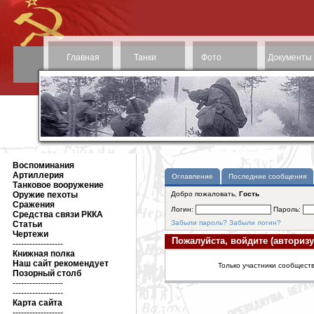
Главная
Танки
Фото
Документы
Воспоминания
Артиллерия
Оглавление
Последние сообщения
Танковое вооружение
Оружие пехоты
Добро пожаловать,
Гость
Сражения
Логин:
Пароль:
Средства связи РККА
Забыли пароль?
Забыли логин?
Статьи
Чертежи
Пожалуйста, войдите (авторизу
------------------
Книжная полка
Наш сайт рекомендует
Только участники сообществ
Позорный столб
------------------
------------------
Карта сайта
------------------