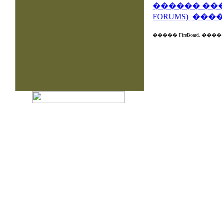
������ ��
FORUMS)
�����
����� FireBoard.
������