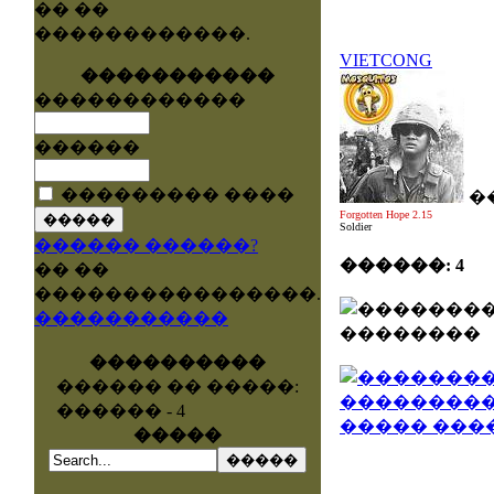
�� ��
������������.
VIETCONG
�����������
������������
������
��������� ����
�
Forgotten Hope 2.15
Soldier
������ ������?
������: 4
�� ��
����������������.
�����������
����������
������ �� �����:
������ - 4
�����