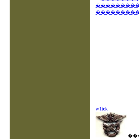
w1tek
��