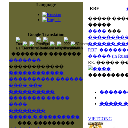
Language
RBF
����� ���
�����
����
���
Google Translation
��������
������ ��
RBF
��������
�������� �������
����� (in Russi
�������
RE: ����� �� �
������������
������������
���������
���������� ������
�����
����-���
����������
������
�������� �����
����� 
����
��������
����� � ���������
VIETCONG
���. ���������