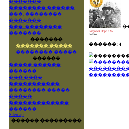
�������
�������� ������
���. ��������
�������
�
���. ��������
Forgotten Hope 2.15
�������
Soldier
�������
������: 4
������� �����
�������� �����
������
����� ������
������
��� ����
�����������
�������� �����
�����
�������������
������
Sitemap
������ ���������