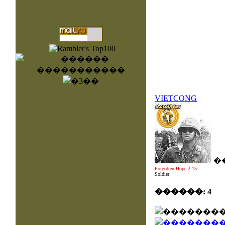
VIETCONG
�
Forgotten Hope 2.15
Soldier
������: 4