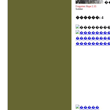
�
Forgotten Hope 2.15
Soldier
������: 4