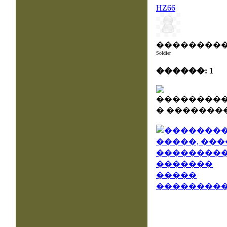
HZ66
��������
Soldier
������: 1